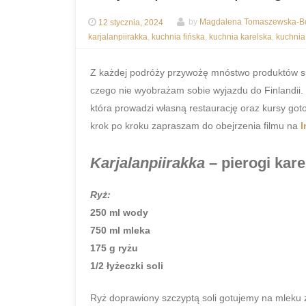
12 stycznia, 2024
by
Magdalena Tomaszewska-Bo
karjalanpiirakka
,
kuchnia fińska
,
kuchnia karelska
,
kuchnia
Z każdej podróży przywożę mnóstwo produktów sp
czego nie wyobrażam sobie wyjazdu do Finlandii. 
która prowadzi własną restaurację oraz kursy got
krok po kroku zapraszam do obejrzenia filmu na
I
Karjalanpiirakka
– pierogi kare
Ryż:
250 ml wody
750 ml mleka
175 g ryżu
1/2 łyżeczki soli
Ryż doprawiony szczyptą soli gotujemy na mleku z