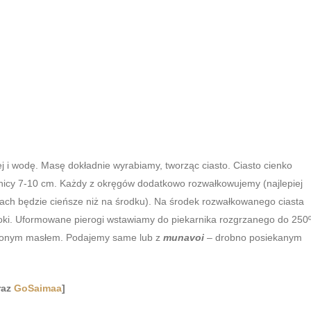
j i wodę. Masę dokładnie wyrabiamy, tworząc ciasto. Ciasto cienko
nicy 7-10 cm. Każdy z okręgów dodatkowo rozwałkowujemy (najlepiej
gach będzie cieńsze niż na środku). Na środek rozwałkowanego ciasta
boki. Uformowane pierogi wstawiamy do piekarnika rozgrzanego do 250
pionym masłem. Podajemy same lub z
munavoi
– drobno posiekanym
raz
GoSaimaa
]