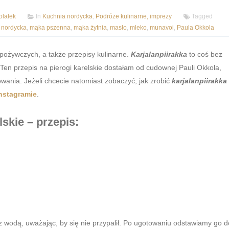
lałek
In
Kuchnia nordycka
,
Podróże kulinarne, imprezy
Tagged
 nordycka
,
mąka pszenna
,
mąka żytnia
,
masło
,
mleko
,
munavoi
,
Paula Okkola
ożywczych, a także przepisy kulinarne.
Karjalanpiirakka
to coś bez
Ten przepis na pierogi karelskie dostałam od cudownej Pauli Okkola,
owania. Jeżeli chcecie natomiast zobaczyć, jak zrobić
karjalanpiirakka
nstagramie
.
lskie – przepis:
 wodą, uważając, by się nie przypalił. Po ugotowaniu odstawiamy go d