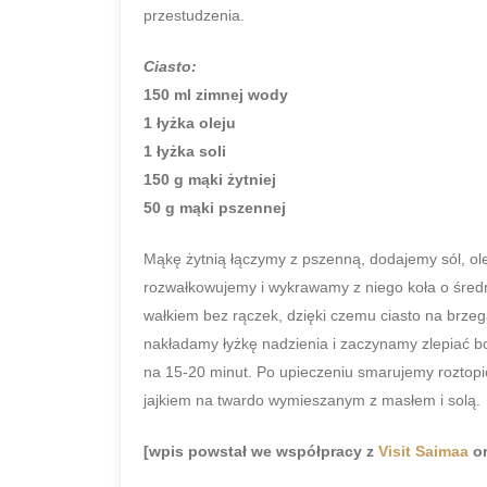
przestudzenia.
Ciasto:
150 ml zimnej wody
1
łyżka oleju
1 łyżka soli
150 g mąki żytniej
50 g mąki pszennej
Mąkę żytnią łączymy z pszenną, dodajemy sól, ole
rozwałkowujemy i wykrawamy z niego koła o śred
wałkiem bez rączek, dzięki czemu ciasto na brze
nakładamy łyżkę nadzienia i zaczynamy zlepiać 
na 15-20 minut. Po upieczeniu smarujemy rozto
jajkiem na twardo wymieszanym z masłem i solą.
[wpis powstał we współpracy z
Visit Saimaa
o