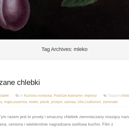
Tag Archives:
mleko
zane chlebki
lałek
In
Kuchnia nordycka
,
Podróże kulinarne, imprezy
Tagged
chleb
ka
,
mąka pszenna
,
mleko
,
placki
,
przepis
,
saimaa
,
Ulla Liukkonen
,
ziemniaki
 Tym razem jest to prosty i smaczny chlebek ziemniaczany noszący na
nana, ceniona i wielokrotnie nagradzana szefowa kuchni. Film z