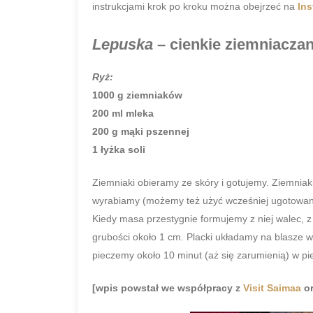
instrukcjami krok po kroku można obejrzeć na
Ins
Lepuska
– cienkie ziemniaczan
Ryż:
1000 g ziemniaków
200 ml mleka
200 g mąki pszennej
1 łyżka soli
Ziemniaki obieramy ze skóry i gotujemy. Ziemniak
wyrabiamy (możemy też użyć wcześniej ugotowan
Kiedy masa przestygnie formujemy z niej walec, z
grubości około 1 cm. Placki układamy na blasze 
pieczemy około 10 minut (aż się zarumienią) w pi
[wpis powstał we współpracy z
Visit Saimaa
o