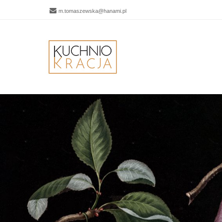
m.tomaszewska@hanami.pl
Men
SKIP 