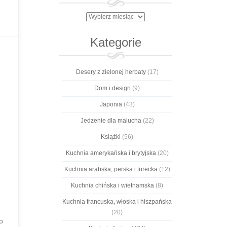
Archiwa
Kategorie
Desery z zielonej herbaty
(17)
Dom i design
(9)
Japonia
(43)
Jedzenie dla malucha
(22)
Książki
(56)
Kuchnia amerykańska i brytyjska
(20)
Kuchnia arabska, perska i turecka
(12)
Kuchnia chińska i wietnamska
(8)
Kuchnia francuska, włoska i hiszpańska
(20)
o