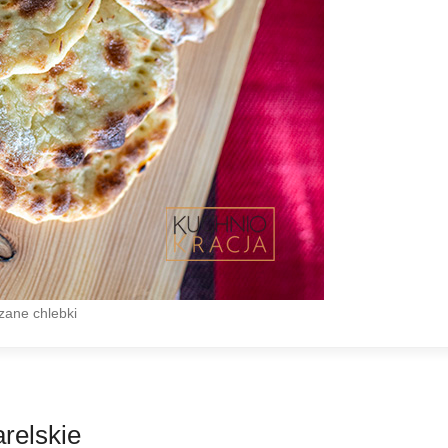
zane chlebki
arelskie