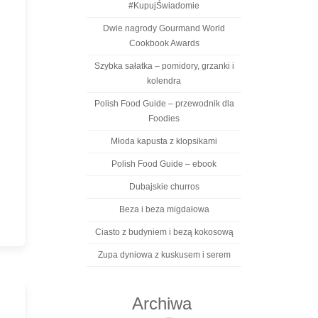
#KupujŚwiadomie
Dwie nagrody Gourmand World
Cookbook Awards
Szybka sałatka – pomidory, grzanki i
kolendra
Polish Food Guide – przewodnik dla
Foodies
Młoda kapusta z klopsikami
Polish Food Guide – ebook
Dubajskie churros
Beza i beza migdałowa
Ciasto z budyniem i bezą kokosową
Zupa dyniowa z kuskusem i serem
Archiwa