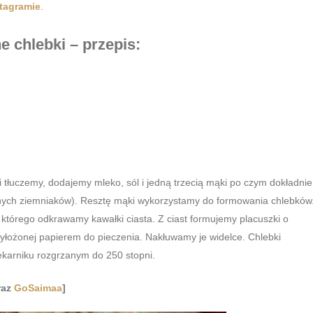
tagramie
.
e chlebki
– przepis:
i tłuczemy, dodajemy mleko, sól i jedną trzecią mąki po czym dokładnie
ych ziemniaków). Resztę mąki wykorzystamy do formowania chlebków
 którego odkrawamy kawałki ciasta. Z ciast formujemy placuszki o
wyłożonej papierem do pieczenia. Nakłuwamy je widelce. Chlebki
ekarniku rozgrzanym do 250 stopni.
raz
GoSaimaa
]