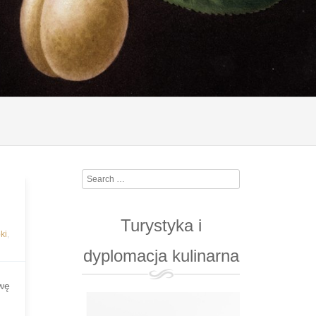
Search
Turystyka i
ki
,
dyplomacja kulinarna
zwę