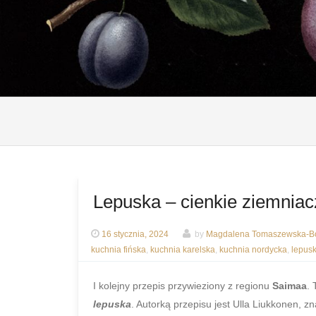
Lepuska – cienkie ziemniac
16 stycznia, 2024
by
Magdalena Tomaszewska-Bo
kuchnia fińska
,
kuchnia karelska
,
kuchnia nordycka
,
lepus
I kolejny przepis przywieziony z regionu
Saimaa
.
lepuska
. Autorką przepisu jest Ulla Liukkonen, z