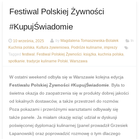
Festiwal Polskiej Żywności
#KupujŚwiadomie
10 września, 2025
by
Magdalena Tomaszewska-Bolałek
In
Kuchnia polska
,
Kultura żywieniowa
,
Podróże kulinarne, imprezy
Tagged
festiwal
,
Festiwal Polskiej Żywności
,
książka
,
kuchnia polska
,
spotkanie
,
tradycje kulinarne Polski
,
Warszawa
W ostatni weekend odbyła się w Warszawie kolejna edycja
Festiwalu Polskiej Żywności #KupujŚwiadomie
. Była to
świetna okazja do zaopatrzenia się w produkty dobrej jakości
od lokalnych dostawców, a także przestrzeń do rozmów.
Poza pokazami i przeróżnymi warsztatami odbywały się
także panele. Ja miałam okazję wziąć udział w dyskusji
poświęconej dyplomacji kulinarnej (panel prowadził Grzesiek
Łapanowski) oraz poprowadzić rozmowę o tym dlaczego