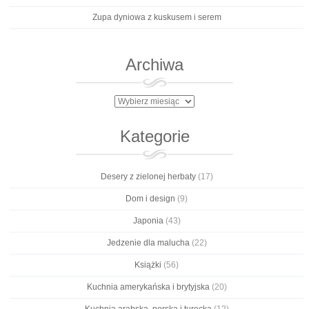
Zupa dyniowa z kuskusem i serem
Archiwa
Archiwa
Kategorie
Desery z zielonej herbaty
(17)
Dom i design
(9)
Japonia
(43)
Jedzenie dla malucha
(22)
Książki
(56)
Kuchnia amerykańska i brytyjska
(20)
Kuchnia arabska, perska i turecka
(12)