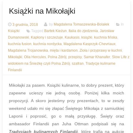
Książki na Mikołajki
3 grudnia, 2018
by
Magdalena Tomaszewska-Bolałek
In
Książki
Tagged
Bartek Kieżun
,
Italia do zjedzenia
,
Jarosław
Dumanowski
,
Kapłony i szczeżuje
,
Kaukasis
,
książki
,
kuchnia fińska
,
kuchnia fusion
,
kuchnia nordycka
,
Magdalena Kasprzyk-Chevriaux
,
Magdalena Trojanowska
,
mięta i kardamon. Zioła i przyprawy w kuchni
,
Mikołajki
,
Olia Hercules
,
Polna Zdrój
,
przepisy
,
Samar Khanafer
,
Slow Life z
widokiem na Śnieżkę czyli Polna Zdrój
,
szafran
,
Tradycje kulinarne
Finlandii
Mikołajki za pasem. Książki kulinarne, to dobry prezent, który
zapewne ucieszy nie jedną osobę. Poniżej kilka moich
propozycji. A skoro jesteśmy przy prezentach, to w zeszły
weekend udało mi się złapać Świętego Mikołaja z samiuśkiej
Laponii i poprosić, go o małą przysługę. Święty oraz
ambasador Finlandii pan Juha Ottman podpisali się na
Tradycjach kulinarnych Finlandii
, które trafią na aukcje