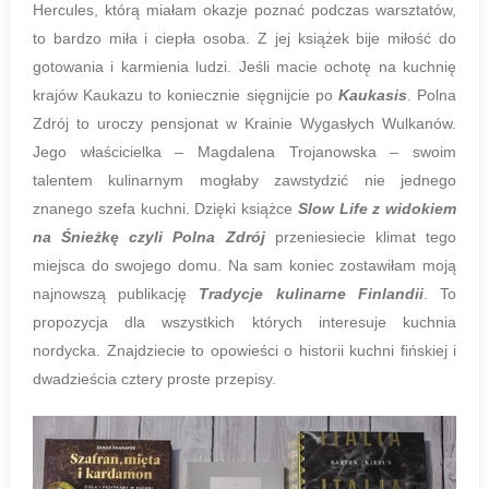
Hercules, którą miałam okazje poznać podczas warsztatów,
to bardzo miła i ciepła osoba. Z jej książek bije miłość do
gotowania i karmienia ludzi. Jeśli macie ochotę na kuchnię
krajów Kaukazu to koniecznie sięgnijcie po
Kaukasis
. Polna
Zdrój to uroczy pensjonat w Krainie Wygasłych Wulkanów.
Jego właścicielka – Magdalena Trojanowska – swoim
talentem kulinarnym mogłaby zawstydzić nie jednego
znanego szefa kuchni. Dzięki książce
Slow Life z widokiem
na Śnieżkę czyli Polna Zdrój
przeniesiecie klimat tego
miejsca do swojego domu. Na sam koniec zostawiłam moją
najnowszą publikację
Tradycje kulinarne Finlandii
. To
propozycja dla wszystkich których interesuje kuchnia
nordycka. Znajdziecie to opowieści o historii kuchni fińskiej i
dwadzieścia cztery proste przepisy.