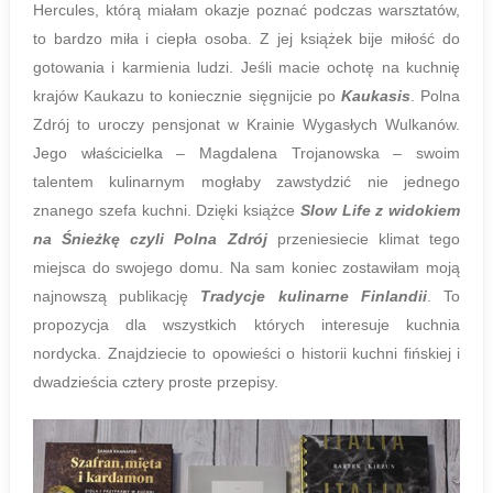
Hercules, którą miałam okazje poznać podczas warsztatów,
to bardzo miła i ciepła osoba. Z jej książek bije miłość do
gotowania i karmienia ludzi. Jeśli macie ochotę na kuchnię
krajów Kaukazu to koniecznie sięgnijcie po
Kaukasis
. Polna
Zdrój to uroczy pensjonat w Krainie Wygasłych Wulkanów.
Jego właścicielka – Magdalena Trojanowska – swoim
talentem kulinarnym mogłaby zawstydzić nie jednego
znanego szefa kuchni. Dzięki książce
Slow Life z widokiem
na Śnieżkę czyli Polna Zdrój
przeniesiecie klimat tego
miejsca do swojego domu. Na sam koniec zostawiłam moją
najnowszą publikację
Tradycje kulinarne Finlandii
. To
propozycja dla wszystkich których interesuje kuchnia
nordycka. Znajdziecie to opowieści o historii kuchni fińskiej i
dwadzieścia cztery proste przepisy.