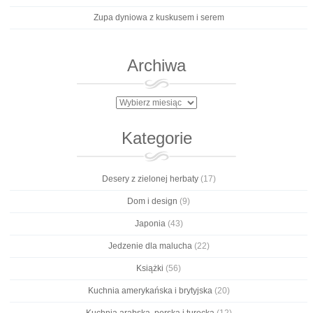
Zupa dyniowa z kuskusem i serem
Archiwa
Archiwa
Kategorie
Desery z zielonej herbaty
(17)
Dom i design
(9)
Japonia
(43)
Jedzenie dla malucha
(22)
Książki
(56)
Kuchnia amerykańska i brytyjska
(20)
Kuchnia arabska, perska i turecka
(12)