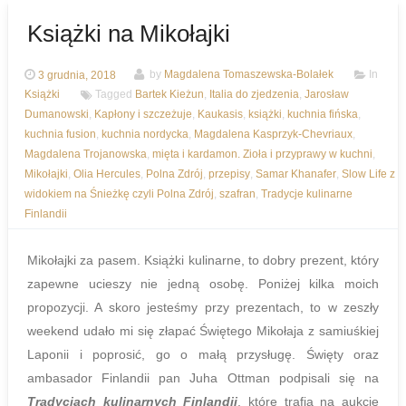
Książki na Mikołajki
3 grudnia, 2018
by
Magdalena Tomaszewska-Bolałek
In
Książki
Tagged
Bartek Kieżun
,
Italia do zjedzenia
,
Jarosław
Dumanowski
,
Kapłony i szczeżuje
,
Kaukasis
,
książki
,
kuchnia fińska
,
kuchnia fusion
,
kuchnia nordycka
,
Magdalena Kasprzyk-Chevriaux
,
Magdalena Trojanowska
,
mięta i kardamon. Zioła i przyprawy w kuchni
,
Mikołajki
,
Olia Hercules
,
Polna Zdrój
,
przepisy
,
Samar Khanafer
,
Slow Life z
widokiem na Śnieżkę czyli Polna Zdrój
,
szafran
,
Tradycje kulinarne
Finlandii
Mikołajki za pasem. Książki kulinarne, to dobry prezent, który
zapewne ucieszy nie jedną osobę. Poniżej kilka moich
propozycji. A skoro jesteśmy przy prezentach, to w zeszły
weekend udało mi się złapać Świętego Mikołaja z samiuśkiej
Laponii i poprosić, go o małą przysługę. Święty oraz
ambasador Finlandii pan Juha Ottman podpisali się na
Tradycjach kulinarnych Finlandii
, które trafią na aukcje