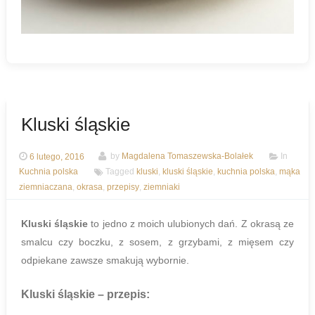
Kluski śląskie
6 lutego, 2016
by
Magdalena Tomaszewska-Bolałek
In
Kuchnia polska
Tagged
kluski
,
kluski śląskie
,
kuchnia polska
,
mąka
ziemniaczana
,
okrasa
,
przepisy
,
ziemniaki
Kluski śląskie
to jedno z moich ulubionych dań. Z okrasą ze
smalcu czy boczku, z sosem, z grzybami, z mięsem czy
odpiekane zawsze smakują wybornie.
Kluski śląskie
– przepis: