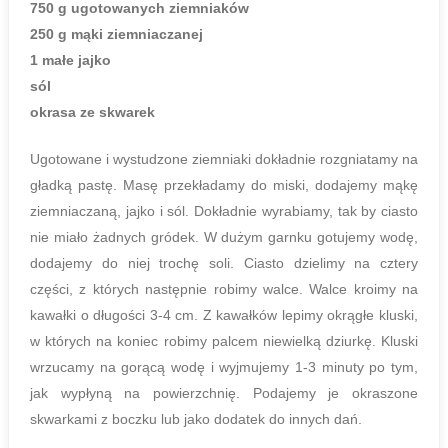
750 g ugotowanych ziemniaków
250 g mąki ziemniaczanej
1 małe jajko
sól
okrasa ze skwarek
Ugotowane i wystudzone ziemniaki dokładnie rozgniatamy na
gładką pastę. Masę przekładamy do miski, dodajemy mąkę
ziemniaczaną, jajko i sól. Dokładnie wyrabiamy, tak by ciasto
nie miało żadnych gródek. W dużym garnku gotujemy wodę,
dodajemy do niej trochę soli. Ciasto dzielimy na cztery
części, z których następnie robimy walce. Walce kroimy na
kawałki o długości 3-4 cm. Z kawałków lepimy okrągłe kluski,
w których na koniec robimy palcem niewielką dziurkę. Kluski
wrzucamy na gorącą wodę i wyjmujemy 1-3 minuty po tym,
jak wypłyną na powierzchnię. Podajemy je okraszone
skwarkami z boczku lub jako dodatek do innych dań.