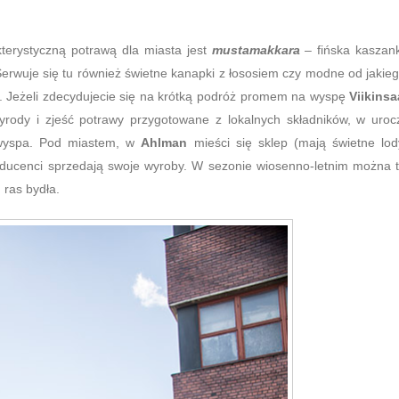
kterystyczną potrawą dla miasta jest
mustamakkara
– fińska kaszan
 Serwuje się tu również świetne kanapki z łososiem czy modne od jakie
. Jeżeli zdecydujecie się na krótką podróż promem na wyspę
Viikinsa
yrody i zjeść potrawy przygotowane z lokalnych składników, w uroc
o wyspa. Pod miastem, w
Ahlman
mieści się sklep (mają świetne lod
producenci sprzedają swoje wyroby. W sezonie wiosenno-letnim można 
 ras bydła.