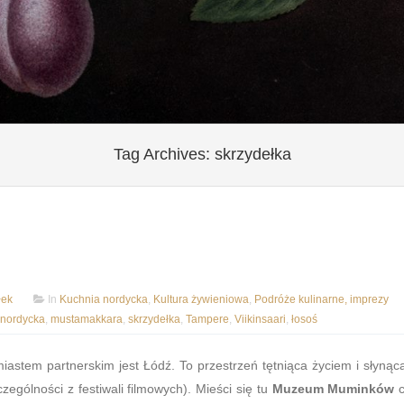
Tag Archives:
skrzydełka
łek
In
Kuchnia nordycka
,
Kultura żywieniowa
,
Podróże kulinarne, imprezy
 nordycka
,
mustamakkara
,
skrzydełka
,
Tampere
,
Viikinsaari
,
łosoś
miastem partnerskim jest Łódź. To przestrzeń tętniąca życiem i słynąc
zególności z festiwali filmowych). Mieści się tu
Muzeum Muminków
c