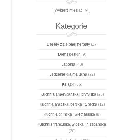
Archiwa
Kategorie
Desery z zielonej herbaty
(17)
Dom i design
(9)
Japonia
(43)
Jedzenie dla malucha
(22)
Książki
(56)
Kuchnia amerykańska i brytyjska
(20)
Kuchnia arabska, perska i turecka
(12)
Kuchnia chińska i wietnamska
(8)
Kuchnia francuska, włoska i hiszpańska
(20)