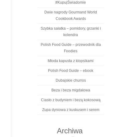
#KupujŚwiadomie
Dwie nagrody Gourmand World
Cookbook Awards
Szybka sałatka – pomidory, grzanki i
kolendra
Polish Food Guide – przewodnik dla
Foodies
Młoda kapusta z klopsikami
Polish Food Guide – ebook
Dubajskie churros
Beza i beza migdałowa
Ciasto z budyniem i bezą kokosową
Zupa dyniowa z kuskusem i serem
Archiwa