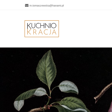
m.tomaszewska@hanami.pl
Men
SKIP 