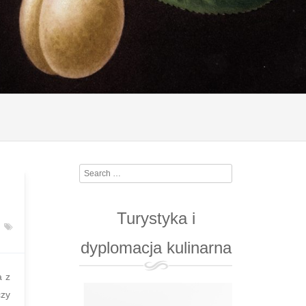
Search
Turystyka i
dyplomacja kulinarna
a z
zy