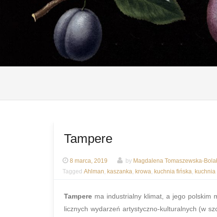
Tampere
8 marca, 2019
by
Magdalena Tomaszewska-Bola
Tagged
Ahlman
,
kaszanka
,
krowa
,
kuchnia fińska
,
kuchnia
Tampere
ma industrialny klimat, a jego polskim 
licznych wydarzeń artystyczno-kulturalnych (w szc