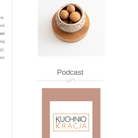
ka,
goś
ari
zej
y),
też
Podcast