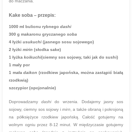
do maczania.
Kake soba
– przepis:
1000 ml bulionu rybnego
dashi
300 g makaronu gryczanego
soba
4 łyżki
usukuchi
(jasnego sosu sojowego)
2 łyżki
mirin
(słodka sake)
1 łyżka
koikuchi
(ciemny sos sojowy, taki jak do sushi)
1 mały por
1 mała
daikon
(rzodkiew japońska, można zastąpić białą
rzodkwią)
szczypior (opcjonalnie)
Doprowadzamy
dashi
do wrzenia. Dodajemy jasny sos
sojowy, ciemny sos sojowy i
mirn
, a także obraną i pokrojoną
na półksiężyce rzodkiew japońską. Całość gotujemy na
wolnym ogniu przez 8-12 minut. W międzyczasie gotujemy