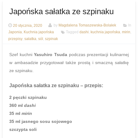
Japońska sałatka ze szpinaku
20 stycznia, 2020
by
Magdalena Tomaszewska-Bolałek
In
Japonia
,
Kuchnia japońska
Tagged
dashi
,
kuchnia japońska
,
mirin
,
przepisy
,
sałatka
,
sól
,
szpinak
Szef kuchni
Yasuhiro Tsuda
podczas prezentacji kulinarnej
w ambasadzie przygotował także prostą i smaczną sałatkę
ze szpinaku.
Japońska sałatka ze szpinaku
– przepis:
2 pęczki szpinaku
360 ml
dashi
35 ml
mirin
35 ml jasnego sosu sojowego
szczypta soli