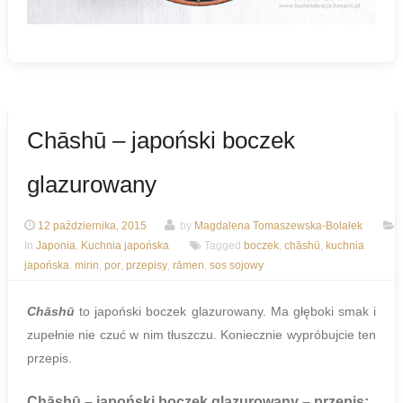
Chāshū – japoński boczek
glazurowany
12 października, 2015
by
Magdalena Tomaszewska-Bolałek
In
Japonia
,
Kuchnia japońska
Tagged
boczek
,
chāshū
,
kuchnia
japońska
,
mirin
,
por
,
przepisy
,
rāmen
,
sos sojowy
Chāshū
to japoński boczek glazurowany. Ma głęboki smak i
zupełnie nie czuć w nim tłuszczu. Koniecznie wypróbujcie ten
przepis.
Chāshū – japoński boczek glazurowany
– przepis: