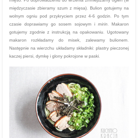
mięso. Po doprowadzeniu do wrzenia zmniejszamy ogień (w
międzyczasie zbieramy szum z mięsa). Bulion gotujemy na
wolnym ogniu pod przykryciem przez 4-6 godzin. Po tym
czasie doprawiamy go sosem sojowym i
mirin
. Makaron
gotujemy zgodnie z instrukcją na opakowaniu. Ugotowany
makaron rozkładamy do misek, zalewamy bulionem.
Następnie na wierzchu układamy składniki: plastry pieczonej
kaczej piersi, dymkę i glony pokrojone w paski.