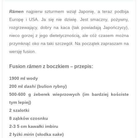
Rāmen
najpierw szturmem wziął Japonię, a teraz podbija
Europę i USA. Ja się nie dziwię. Jest smaczny, pożywny,
rozgrzewający, dobry na kaca (tak powiadają Japończycy),
nieco gorzej z jego dietetycznością, ale cóż czasem można
przymknąć oko na taki szczegół. Na początek zapraszam na
wersję fusion.
Fusion
rāmen
z boczkiem
– przepis:
1900 ml wody
200 ml
dashi
(bulion rybny)
500-600 g żeberek wieprzowych (im bardziej kościste
tym lepiej)
2 szalotki
8 ząbków czosnku
2-3 5 cm kawałki imbiru
2 łyżki
mirin
(słodka
sake
)