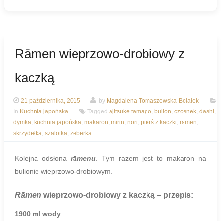
Rāmen wieprzowo-drobiowy z
kaczką
21 października, 2015
by
Magdalena Tomaszewska-Bolałek
In
Kuchnia japońska
Tagged
ajitsuke tamago
,
bulion
,
czosnek
,
dashi
,
dymka
,
kuchnia japońska
,
makaron
,
mirin
,
nori
,
pierś z kaczki
,
rāmen
,
skrzydełka
,
szalotka
,
żeberka
Kolejna odsłona
rāmenu
. Tym razem jest to makaron na
bulionie wieprzowo-drobiowym.
Rāmen
wieprzowo-drobiowy z kaczką
– przepis:
1900 ml wody