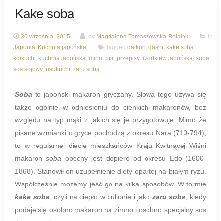
Kake soba
30 września, 2015
by
Magdalena Tomaszewska-Bolałek
In
Japonia
,
Kuchnia japońska
Tagged
daikon
,
dashi
,
kake soba
,
koikuchi
,
kuchnia japońska
,
mirin
,
por
,
przepisy
,
rzodkiew japońska
,
soba
,
sos sojowy
,
usukuchi
,
zaru soba
Soba
to japoński makaron gryczany. Słowa tego używa się
także ogólnie w odniesieniu do cienkich makaronów, bez
względu na typ mąki z jakich się je przygotowuje. Mimo że
pisane wzmianki o gryce pochodzą z okresu Nara (710-794),
to w regularnej diecie mieszkańców Kraju Kwitnącej Wiśni
makaron
soba
obecny jest dopiero od okresu Edo (1600-
1868). Stanowił on uzupełnienie diety opartej na białym ryżu.
Współcześnie możemy jeść go na kilka sposobów. W formie
kake soba
, czyli na ciepło w bulionie i jako
zaru soba
, kiedy
podaje się osobno makaron na zimno i osobno specjalny sos