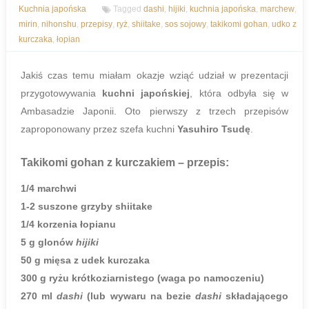
Kuchnia japońska
Tagged
dashi
,
hijiki
,
kuchnia japońska
,
marchew
,
mirin
,
nihonshu
,
przepisy
,
ryż
,
shiitake
,
sos sojowy
,
takikomi gohan
,
udko z
kurczaka
,
łopian
Jakiś czas temu miałam okazje wziąć udział w prezentacji
przygotowywania
kuchni japońskiej
, która odbyła się w
Ambasadzie Japonii. Oto pierwszy z trzech przepisów
zaproponowany przez szefa kuchni
Yasuhiro Tsudę
.
Takikomi gohan z kurczakiem
– przepis:
1/4 marchwi
1-2 suszone grzyby shiitake
1/4 korzenia łopianu
5 g glonów
hijiki
50 g mięsa z udek kurczaka
300 g ryżu krótkoziarnistego (waga po namoczeniu)
270 ml
dashi
(lub wywaru na bezie
dashi
składającego