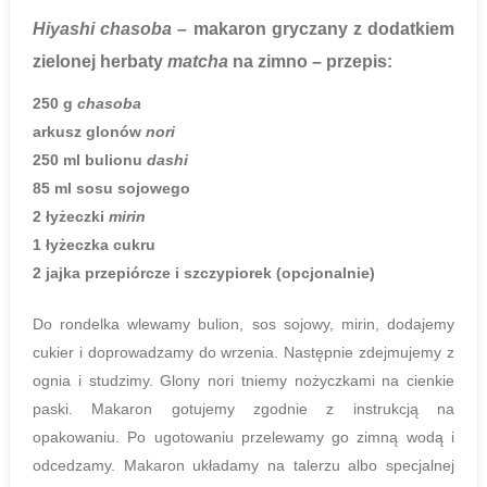
Hiyashi chasoba
– makaron gryczany z dodatkiem
zielonej herbaty
matcha
na zimno
– przepis:
250 g
chasoba
arkusz glonów
nori
250 ml bulionu
dashi
85 ml sosu sojowego
2 łyżeczki
mirin
1 łyżeczka cukru
2 jajka przepiórcze i szczypiorek (opcjonalnie)
Do rondelka wlewamy bulion, sos sojowy, mirin, dodajemy
cukier i doprowadzamy do wrzenia. Następnie zdejmujemy z
ognia i studzimy. Glony nori tniemy nożyczkami na cienkie
paski. Makaron gotujemy zgodnie z instrukcją na
opakowaniu. Po ugotowaniu przelewamy go zimną wodą i
odcedzamy. Makaron układamy na talerzu albo specjalnej