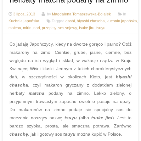
3 lipca, 2013
by
Magdalena Tomaszewska-Bolałek
In
Kuchnia japońska
Tagged
dashi
,
hiyashi chasoba
,
kuchnia japońska
,
matcha
,
mirin
,
nori
,
przepisy
,
sos sojowy
,
tsuke jiru
,
tsuyu
Co jadają Japończycy, kiedy na dworze gorąco i parno? Otóż
makarony na zimo. Cienkie, grube, jasne, ciemne, bez
względu na ich wygląd i skład, w wakacje rządzą w Kraju
Kwitnącej Wiśni kluski. Jednym z takich charakterystycznych
dań, w szczególności w okolicach Kioto, jest
hiyashi
chasoba
, czyli makaron gryczany z dodatkiem zielonej
herbaty
matcha
podany na zimno. Lekko zielony, o
przyjemnym trawiastym zapachu świetnie pasuje na upały.
Do makaronów na zimno podaje się specjalny sos do
maczania noszący nazwę
tsuyu
(albo
tsuke jiru
). Jest to
bardzo szybka, prosta, ale smaczna potrawa. Zarówno
chasobę
, jak i gotowy sos
tsuyu
można kupić w Polsce.