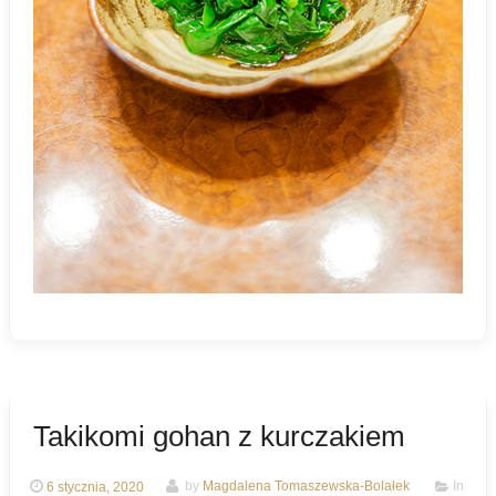
Takikomi gohan z kurczakiem
6 stycznia, 2020
by
Magdalena Tomaszewska-Bolałek
In