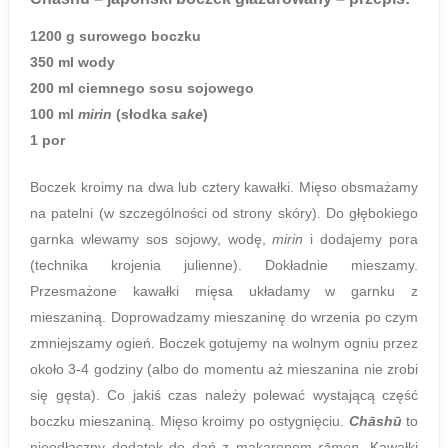
1200 g surowego boczku
350 ml wody
200 ml ciemnego sosu sojowego
100 ml
mirin
(słodka
sake
)
1 por
Boczek kroimy na dwa lub cztery kawałki. Mięso obsmażamy
na patelni (w szczególności od strony skóry). Do głębokiego
garnka wlewamy sos sojowy, wodę,
mirin
i dodajemy pora
(technika krojenia julienne). Dokładnie mieszamy.
Przesmażone kawałki mięsa układamy w garnku z
mieszaniną. Doprowadzamy mieszaninę do wrzenia po czym
zmniejszamy ogień. Boczek gotujemy na wolnym ogniu przez
około 3-4 godziny (albo do momentu aż mieszanina nie zrobi
się gęsta). Co jakiś czas należy polewać wystającą część
boczku mieszaniną. Mięso kroimy po ostygnięciu.
Chāshū
to
nieodłączny dodatek do dań z makaronem
rāmen
. Kawałki