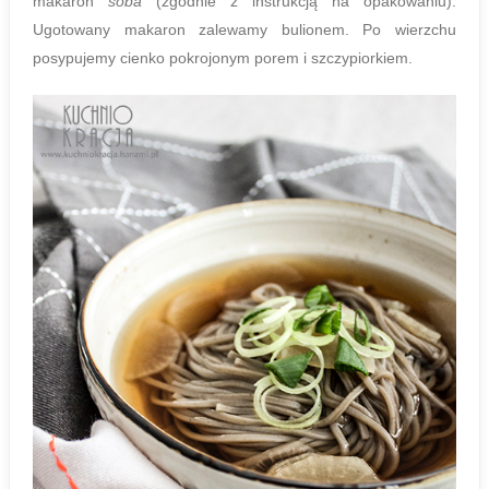
makaron
soba
(zgodnie z instrukcją na opakowaniu).
Ugotowany makaron zalewamy bulionem. Po wierzchu
posypujemy cienko pokrojonym porem i szczypiorkiem.