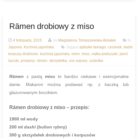
Rāmen drobiowy z miso
4 listopada, 2015
by
Magdalena Tomaszewska-Bolałek
In
Japonia
,
Kuchnia japońska
Tagged
ajitsuke tamago
,
czosnek
,
dashi
,
korpusy drobiowe
,
kuchnia japońska
,
mirin
,
miso
,
natka pietruszki
,
pierś
kaczki
,
przepisy
,
rāmen
,
skrzydełka
,
sos sojowy
,
szalotka
Rāmen
z pastą
miso
to bardzo ciekawe i esencjonalne
danie. Makaron można podawać np. z kaczką lub
glazurowanym boczkiem.
Rāmen drobiowy z miso
– przepis:
1900 ml wody
200 ml
dashi
(bulion rybny)
300 g skrzydełek drobiowych i korpusów