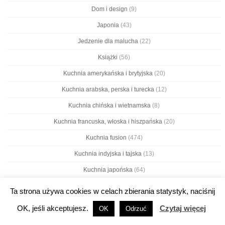
Dom i design
(9)
Japonia
(43)
Jedzenie dla malucha
(22)
Książki
(56)
Kuchnia amerykańska i brytyjska
(20)
Kuchnia arabska, perska i turecka
(12)
Kuchnia chińska i wietnamska
(8)
Kuchnia francuska, włoska i hiszpańska
(20)
Kuchnia fusion
(474)
Kuchnia indyjska i tajska
(13)
Kuchnia japońska
(64)
Kuchnia koreańska
(19)
Ta strona używa cookies w celach zbierania statystyk, naciśnij
Kuchnia meksykańska, Ameryki Środkowej i Południowej
(7)
OK, jeśli akceptujesz.
Czytaj więcej
OK
Odrzuć
Kuchnia nordycka
(28)