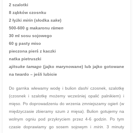
2 szalotki
8 ząbków czosnku
2 łyżki
mirin
(słodka
sake
)
500-600 g makaronu
rāmen
30 ml sosu sojowego
60 g pasty miso
pieczona pierś z kaczki
natka pietruszki
ajitsuke tamago
(jajko marynowane) lub jajko gotowane
na twardo – jeśli lubicie
Do garnka wlewamy wodę i bulion
dashi
czosnek, szalotkę
(czosnek i szalotkę możemy wcześniej opalić palnikiem) i
mięso. Po doprowadzeniu do wrzenia zmniejszamy ogień (w
międzyczasie zbieramy szum z mięsa). Bulion gotujemy na
wolnym ogniu pod przykryciem przez 4-6 godzin. Po tym
czasie doprawiamy go sosem sojowym i
mirin
. 3 minuty