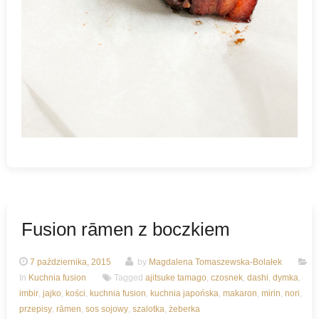
Fusion rāmen z boczkiem
7 października, 2015
by
Magdalena Tomaszewska-Bolałek
In
Kuchnia fusion
Tagged
ajitsuke tamago
,
czosnek
,
dashi
,
dymka
,
imbir
,
jajko
,
kości
,
kuchnia fusion
,
kuchnia japońska
,
makaron
,
mirin
,
nori
,
przepisy
,
rāmen
,
sos sojowy
,
szalotka
,
żeberka