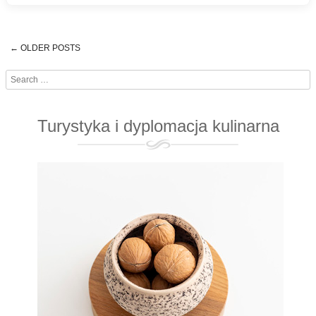
←
OLDER POSTS
Post navigation
Search
Turystyka i dyplomacja kulinarna