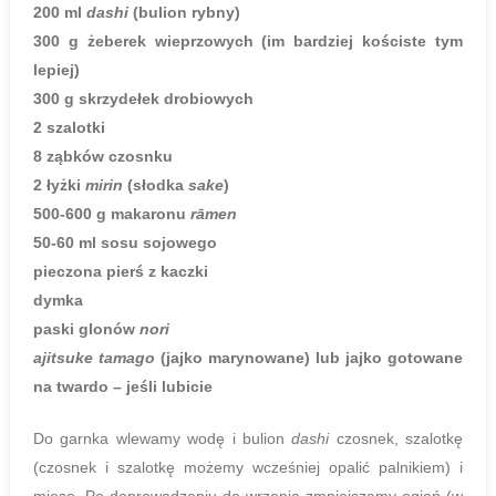
200 ml
dashi
(bulion rybny)
300 g żeberek wieprzowych (im bardziej kościste tym
lepiej)
300 g skrzydełek drobiowych
2 szalotki
8 ząbków czosnku
2 łyżki
mirin
(słodka
sake
)
500-600 g makaronu
rāmen
50-60 ml sosu sojowego
pieczona pierś z kaczki
dymka
paski glonów
nori
ajitsuke tamago
(jajko marynowane) lub jajko gotowane
na twardo – jeśli lubicie
Do garnka wlewamy wodę i bulion
dashi
czosnek, szalotkę
(czosnek i szalotkę możemy wcześniej opalić palnikiem) i