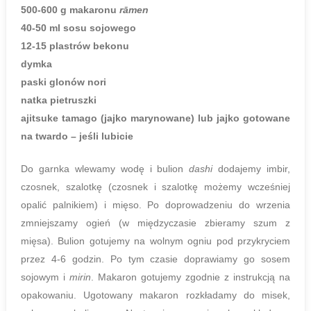
500-600 g makaronu
rāmen
40-50 ml sosu sojowego
12-15 plastrów bekonu
dymka
paski glonów nori
natka pietruszki
ajitsuke tamago (jajko marynowane) lub jajko gotowane
na twardo – jeśli lubicie
Do garnka wlewamy wodę i bulion
dashi
dodajemy imbir,
czosnek, szalotkę (czosnek i szalotkę możemy wcześniej
opalić palnikiem) i mięso. Po doprowadzeniu do wrzenia
zmniejszamy ogień (w międzyczasie zbieramy szum z
mięsa). Bulion gotujemy na wolnym ogniu pod przykryciem
przez 4-6 godzin. Po tym czasie doprawiamy go sosem
sojowym i
mirin
. Makaron gotujemy zgodnie z instrukcją na
opakowaniu. Ugotowany makaron rozkładamy do misek,