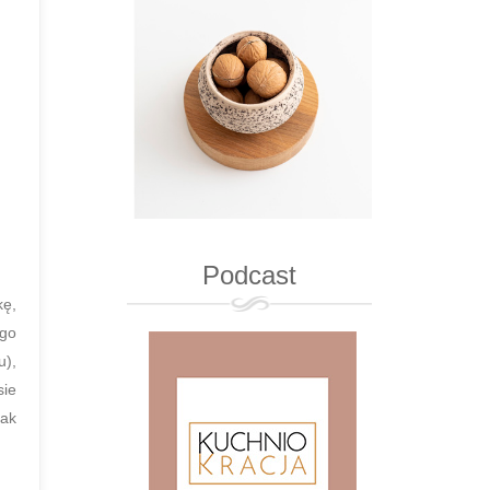
Podcast
kę,
 go
u),
sie
nak