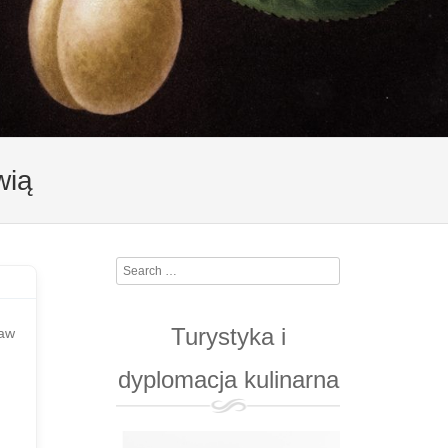
wią
Search
Turystyka i
raw
dyplomacja kulinarna