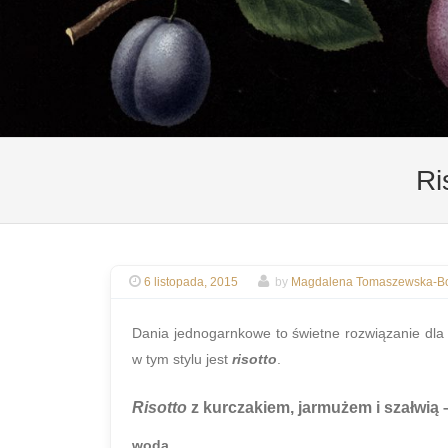
Ri
6 listopada, 2015
by
Magdalena Tomaszewska-Bo
Dania jednogarnkowe to świetne rozwiązanie dla 
w tym stylu jest
risotto
.
Risotto
z kurczakiem, jarmużem i szałwią
–
woda