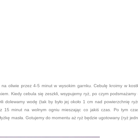
na oliwie przez 4-5 minut w wysokim garnku. Cebulę kroimy w kost
kiem. Kiedy cebula się zeszkli, wsypujemy ryż, po czym podsmażamy
ili dolewamy wodę (tak by było jej około 1 cm nad powierzchnię ryż
ez 15 minut na wolnym ogniu mieszając co jakiś czas. Po tym cza
 łyżkę masła. Gotujemy do momentu aż ryż będzie ugotowany (ryż jed