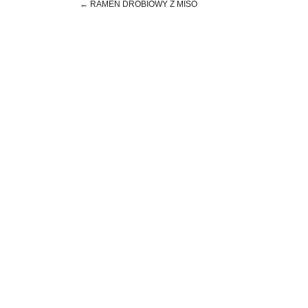
←
RĀMEN DROBIOWY Z MISO
Post navigation