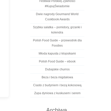
Festiwal Polskiej Żywności
#KupujŚwiadomie
Dwie nagrody Gourmand World
Cookbook Awards
Szybka sałatka – pomidory, grzanki i
kolendra
Polish Food Guide – przewodnik dla
Foodies
Młoda kapusta z klopsikami
Polish Food Guide – ebook
Dubajskie churros
Beza i beza migdałowa
Ciasto z budyniem i bezą kokosową
Zupa dyniowa z kuskusem i serem
Archiwa