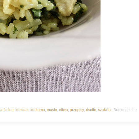
a fusion
,
kurczak
,
kurkuma
,
masło
,
oliwa
,
przepisy
,
risotto
,
szałwia
Bookmark the