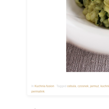
In
Kuchnia fusion
Tagged
cebula
,
czosnek
,
jarmuż
,
kuchni
permalink
.