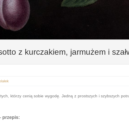
sotto z kurczakiem, jarmużem i szał
lałek
tych, którzy cenią sobie wygodę. Jedną z prostszych i szybszych pot
 przepis: