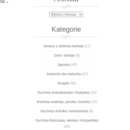
IEM
→
Archiwa
Kategorie
Desery z zielonej herbaty
(17)
Dom i design
(9)
Japonia
(43)
Jedzenie dla malucha
(22)
Książki
(56)
Kuchnia amerykańska i brytyjska
(20)
Kuchnia arabska, perska i turecka
(12)
Kuchnia chińska i wietnamska
(8)
Kuchnia francuska, włoska i hiszpańska
(20)