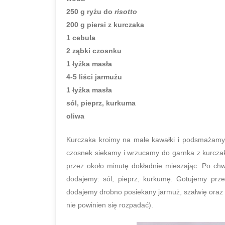
250 g ryżu do
risotto
200 g piersi z kurczaka
1 cebula
2 ząbki czosnku
1 łyżka masła
4-5 liści jarmużu
1 łyżka masła
sól, pieprz, kurkuma
oliwa
Kurczaka kroimy na małe kawałki i podsmażamy 
czosnek siekamy i wrzucamy do garnka z kurcza
przez około minutę dokładnie mieszając. Po chw
dodajemy: sól, pieprz, kurkumę. Gotujemy prz
dodajemy drobno posiekany jarmuż, szałwię oraz
nie powinien się rozpadać).