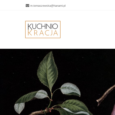
m.tomaszewska@hanami.pl
Men
SKIP 