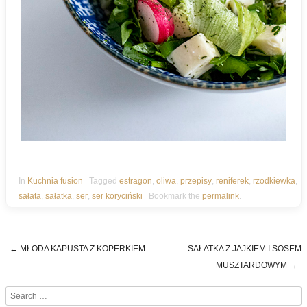
In
Kuchnia fusion
Tagged
estragon
,
oliwa
,
przepisy
,
reniferek
,
rzodkiewka
,
sałata
,
sałatka
,
ser
,
ser koryciński
Bookmark the
permalink
.
←
MŁODA KAPUSTA Z KOPERKIEM
SAŁATKA Z JAJKIEM I SOSEM
Post navigation
MUSZTARDOWYM
→
Search