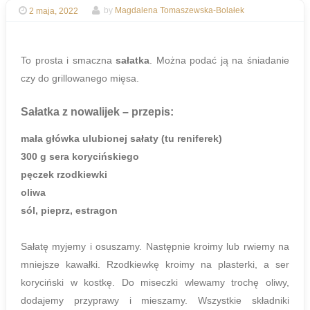
2 maja, 2022
by
Magdalena Tomaszewska-Bolałek
To prosta i smaczna
sałatka
. Można podać ją na śniadanie
czy do grillowanego mięsa.
Sałatka z nowalijek
– przepis:
mała główka ulubionej sałaty (tu reniferek)
300 g sera korycińskiego
pęczek rzodkiewki
oliwa
sól, pieprz, estragon
Sałatę myjemy i osuszamy. Następnie kroimy lub rwiemy na
mniejsze kawałki. Rzodkiewkę kroimy na plasterki, a ser
koryciński w kostkę. Do miseczki wlewamy trochę oliwy,
dodajemy przyprawy i mieszamy. Wszystkie składniki