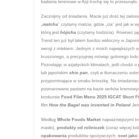
badania terenowe w Azji trochę się to przesunęło
Zacznijmy od śniadania. Macie już dość tej zielon
„
matcha
” czytamy matcia, gdzie „cia” jest jak w 
którą jest
hōjicha
(czytamy hodzicia). Również j
Trend ten już był latem bardzo widoczny w Japonii
wersji z mlekiem. Jednym z moich największych 
kruszonego, a precyzyjniej mówiąc golonego lodu
Pozostając w azjatyckich klimatach, jeśli chodzi
lub japońskim
shio pan
, czyli w tłumaczeniu sol
przypominająca w smaku brioszkę. Na śniadaniac
posmarowane pastami na bazie serków kremowych
konkursie
Food Film Menu 2025 IGCAT Short Fi
film
How the Bagel was invented in Poland
Jen
Według
Whole Foods
Market
najważniejszymi t
masło),
produkty od roliniczek
(coraz więcej ko
opakowania
produktów spożywczych,
ocet jako