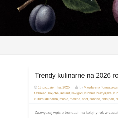
Trendy kulinarne na 2026 r
13 października, 2025
by
Magdalena Tomaszewsk
flatbread
,
hōjicha
,
instant
,
kakigōri
,
kuchnia brazylijska
,
ku
kultura kulinarna
,
masło
,
matcha
,
ocet
,
sanshō
,
shio pan
,
s
Zazwyczaj wpis o trendach na kolejny rok wrzuca