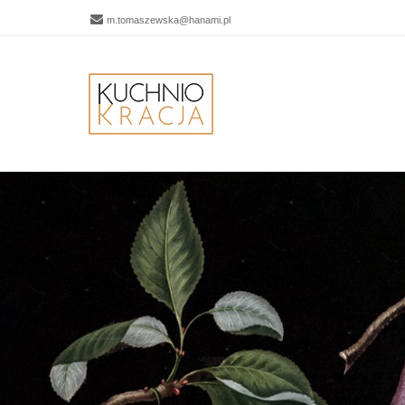
m.tomaszewska@hanami.pl
Men
SKIP 