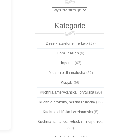
Archiwa
Kategorie
Desery z zielonej herbaty
(17)
Dom i design
(9)
Japonia
(43)
Jedzenie dla malucha
(22)
Książki
(56)
Kuchnia amerykańska i brytyjska
(20)
Kuchnia arabska, perska i turecka
(12)
Kuchnia chińska i wietnamska
(8)
Kuchnia francuska, włoska i hiszpańska
(20)