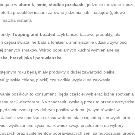
y bogate w
błonnik
,
mniej słodkie przekąski
, jedzenie mrożone lepsze
 oferta produktów instant zarówno jedzenia, jak i napojów (gotowe
 matcha instant).
trendy:
Topping and Loaded
czyli tańsze bazowe produkty, ale
 części świata, herbata z tonikiem, zmniejszanie udziału żywności
iej znanych smaków. Wśród popularnych kuchni wymieniane są:
lska
,
brazylijska
i
peruwiańska
.
tępnym roku będą miały produkty o dużej zawartości białka,
ead
(płaskie chleby, placki) czy słodkie wypieki na zakwasie.
wanie posiłków, to konsumenci będą częściej wybierać luźne spotkania
restauracji wieczorem. Na znaczeniu zyskają przez to przede wszystkim
 spędzanie czasu przy dobrym posiłku w domu (w tym również w
 Jakościowe spędzanie czasu w domu staje się jedną z nowych form
wie i wydłużaniem życia ma również swoje przełożenie na wybory
ywczych oraz suplementów poprawiających sen, samopoczucie, urodę.