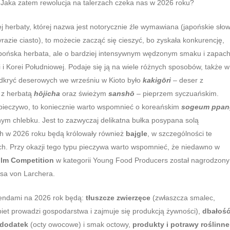
. Jaka zatem rewolucja na talerzach czeka nas w 2026 roku?
ej herbaty, której nazwa jest notorycznie źle wymawiana (japońskie sło
wyrazie ciasto), to możecie zacząć się cieszyć, bo zyskała konkurencję,
apońska herbata, ale o bardziej intensywnym wędzonym smaku i zapach
 i Korei Południowej. Podaje się ją na wiele różnych sposobów, także w
odkryć deserowych we wrześniu w Kioto było
kakigōri
– deser z
 z herbatą
hōjicha
oraz świeżym
sanshō
– pieprzem syczuańskim.
 o pieczywo, to koniecznie warto wspomnieć o koreańskim
sogeum ppan
onym chlebku. Jest to zazwyczaj delikatna bułka posypana solą
h w 2026 roku będą królowały również
bajgle
, w szczególności te
. Przy okazji tego typu pieczywa warto wspomnieć, że niedawno w
lm Competition
w kategorii Young Food Producers został nagrodzony
sa von Larchera.
rendami na 2026 rok będą:
tłuszcze zwierzęce
(zwłaszcza smalec,
biet prowadzi gospodarstwa i zajmuje się produkcją żywności),
dbałość
 dodatek
(octy owocowe) i smak octowy,
produkty i potrawy roślinne