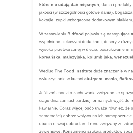
które nie udają dań mięsnych
, dania i produkt
jakości (w szczególności gotowe dania), bogatsza
koktajle, zupki wzbogacone dodatkowym białkiem,
W zestawieniu
Bidfood
pojawia się następujące 
wypełnione ciekawymi dodatkami, desery z różnych
wysoko przetworzonej w diecie, poszukiwanie mn
koreańska
,
malezyjska
,
kolumbijska
,
wenezue
Według
The Food Institute
duże znaczenie w nas
wykorzystanie w kuchni
air-fryera
,
masło
,
flatbr
Jeśli zaś chodzi o zachowania związane ze spoży
ciągu dnia zamiast bardziej formalnych wyjść do 
kawiarnie. Coraz więcej osób uważa również, że
samotności) dobrze wpływa na ich samopoczucie.
dbania o swój dobrostan. Trend związany ze zdro
żywieniowe. Konsumenci szukają produktów spoż