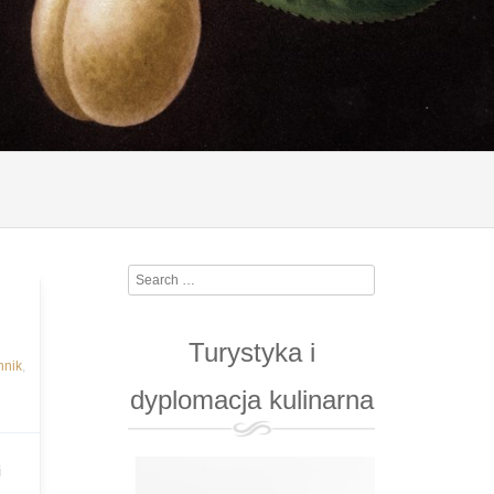
Search
Turystyka i
nnik
,
dyplomacja kulinarna
i