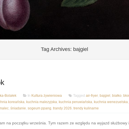
Tag Archives:
bajgiel
ok
a-Bolałek
In
Kultura żywieniowa
Tagged
air-fryer
,
bajgiel
,
białko
,
bło
chnia koreańska
,
kuchnia malezyjska
,
kuchnia peruwiańska
,
kuchnia wenezuelska
,
malec
,
śniadanie
,
sogeum ppang
,
trandy 2026
,
trendy kulinarne
łam na początku września. Tym razem ze względu na wyjazd służbowy 