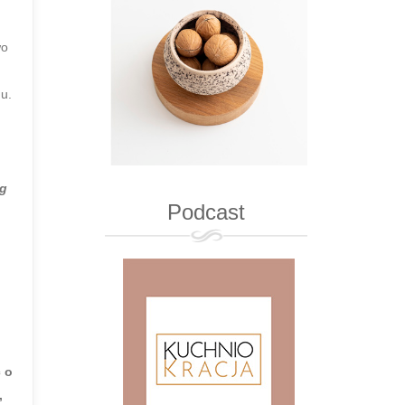
wo
u.
g
Podcast
 o
,