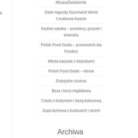
#KupujŚwiadomie
va
Dwie nagrody Gourmand World
Cookbook Awards
Szybka sałatka – pomidory, grzanki i
kolendra
Polish Food Guide – przewodnik dla
Foodies
Młoda kapusta z klopsikami
Polish Food Guide – ebook
Dubajskie churros
Beza i beza migdałowa
Ciasto z budyniem i bezą kokosową
Zupa dyniowa z kuskusem i serem
Archiwa