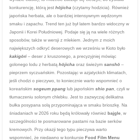
konkurencję, którą jest
hōjicha
(czytamy hodzicia). Również
japońska herbata, ale o bardziej intensywnym wędzonym
smaku i zapachu. Trend ten już był latem bardzo widoczny w
Japonii i Korei Południowej. Podaje się ją na wiele różnych
sposobów, także w wersji z mlekiem. Jednym z moich
największych odkryć deserowych we wrześniu w Kioto było
kakigōri
– deser z kruszonego, a precyzyjniej mówiąc
golonego lodu z herbatą
hōjicha
oraz świeżym
sanshō
–
pieprzem syczuańskim. Pozostając w azjatyckich klimatach,
jeśli chodzi o pieczywo, to koniecznie warto wspomnieć o
koreańskim
sogeum ppang
lub japońskim
shio pan
, czyli w
tłumaczeniu solonym chlebku. Jest to zazwyczaj delikatna
bułka posypana solą przypominająca w smaku brioszkę. Na
śniadaniach w 2026 roku będą królowały również
bajgle
, w
szczególności te posmarowane pastami na bazie serków
kremowych. Przy okazji tego typu pieczywa warto
wspomnieć, że niedawno w konkursie
Food Film Menu