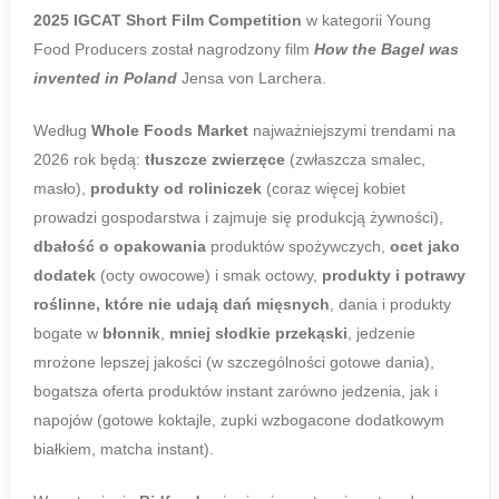
2025 IGCAT Short Film Competition
w kategorii Young
Food Producers został nagrodzony film
How the Bagel was
invented in Poland
Jensa von Larchera.
Według
Whole Foods
Market
najważniejszymi trendami na
2026 rok będą:
tłuszcze zwierzęce
(zwłaszcza smalec,
masło),
produkty od roliniczek
(coraz więcej kobiet
prowadzi gospodarstwa i zajmuje się produkcją żywności),
dbałość o opakowania
produktów spożywczych,
ocet jako
dodatek
(octy owocowe) i smak octowy,
produkty i potrawy
roślinne, które nie udają dań mięsnych
, dania i produkty
bogate w
błonnik
,
mniej słodkie przekąski
, jedzenie
mrożone lepszej jakości (w szczególności gotowe dania),
bogatsza oferta produktów instant zarówno jedzenia, jak i
napojów (gotowe koktajle, zupki wzbogacone dodatkowym
białkiem, matcha instant).