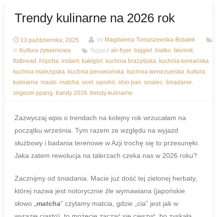
Trendy kulinarne na 2026 rok
13 października, 2025
by
Magdalena Tomaszewska-Bolałek
In
Kultura żywieniowa
Tagged
air-fryer
,
bajgiel
,
białko
,
błonnik
,
flatbread
,
hōjicha
,
instant
,
kakigōri
,
kuchnia brazylijska
,
kuchnia koreańska
,
kuchnia malezyjska
,
kuchnia peruwiańska
,
kuchnia wenezuelska
,
kultura
kulinarna
,
masło
,
matcha
,
ocet
,
sanshō
,
shio pan
,
smalec
,
śniadanie
,
sogeum ppang
,
trandy 2026
,
trendy kulinarne
Zazwyczaj wpis o trendach na kolejny rok wrzucałam na
początku września. Tym razem ze względu na wyjazd
służbowy i badania terenowe w Azji trochę się to przesunęło.
Jaka zatem rewolucja na talerzach czeka nas w 2026 roku?
Zacznijmy od śniadania. Macie już dość tej zielonej herbaty,
której nazwa jest notorycznie źle wymawiana (japońskie
słowo „
matcha
” czytamy matcia, gdzie „cia” jest jak w
wyrazie ciasto), to możecie zacząć się cieszyć, bo zyskała