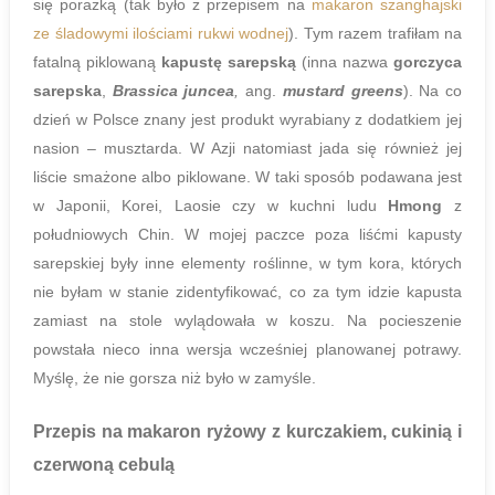
się porażką (tak było z przepisem na
makaron szanghajski
ze śladowymi ilościami rukwi wodnej
). Tym razem trafiłam na
fatalną piklowaną
kapustę sarepską
(inna nazwa
gorczyca
sarepska
,
Brassica juncea
,
ang.
mustard greens
). Na co
dzień w Polsce znany jest produkt wyrabiany z dodatkiem jej
nasion – musztarda. W Azji natomiast jada się również jej
liście smażone albo piklowane. W taki sposób podawana jest
w Japonii, Korei, Laosie czy w kuchni ludu
Hmong
z
południowych Chin. W mojej paczce poza liśćmi kapusty
sarepskiej były inne elementy roślinne, w tym kora, których
nie byłam w stanie zidentyfikować, co za tym idzie kapusta
zamiast na stole wylądowała w koszu. Na pocieszenie
powstała nieco inna wersja wcześniej planowanej potrawy.
Myślę, że nie gorsza niż było w zamyśle.
Przepis na
makaron ryżowy z kurczakiem, cukinią i
czerwoną cebulą