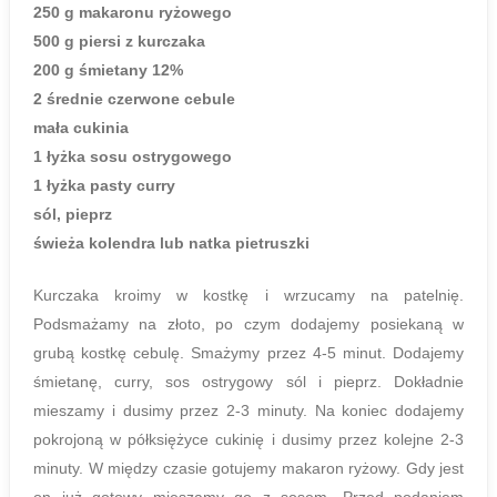
250 g makaronu ryżowego
500 g piersi z kurczaka
200 g śmietany 12%
2 średnie czerwone cebule
mała cukinia
1 łyżka sosu ostrygowego
1 łyżka pasty curry
sól, pieprz
świeża kolendra lub natka pietruszki
Kurczaka kroimy w kostkę i wrzucamy na patelnię.
Podsmażamy na złoto, po czym dodajemy posiekaną w
grubą kostkę cebulę. Smażymy przez 4-5 minut. Dodajemy
śmietanę, curry, sos ostrygowy sól i pieprz. Dokładnie
mieszamy i dusimy przez 2-3 minuty. Na koniec dodajemy
pokrojoną w półksiężyce cukinię i dusimy przez kolejne 2-3
minuty. W między czasie gotujemy makaron ryżowy. Gdy jest
on już gotowy mieszamy go z sosem. Przed podaniem