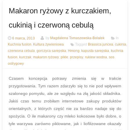
Makaron ryżowy z kurczakiem,
cukinią i czerwoną cebulą
6 marca, 2013
by
Magdalena Tomaszewska-Bolałek
In
Kuchnia fusion
,
Kultura żywieniowa
Tagged
Brassica juncea
,
cukinia
,
czerwona cebula
,
gorczyca sarepska
,
Hmong
,
kapusta sarepska
,
kuchnia
fusion
,
kurczak
,
makaron ryżowy
,
pikle
,
przepisy
,
rukiew wodna
,
sos
ostrygowy
Czasem koncepcja potrawy zmienia się w trakcie
przygotowania. Tym razem zdarzyło się to nie pod wpływem
szalonego pomysłu, ale ze względu na złą jakość składnika.
Jakiś czas temu zrobiłam internetowe zakupy produktów
orientalnych, z których część nie za bardzo nadaje się do
spożycia. O ile makarony czy mleko kokosowe było dobre, o
tyle warzywa zarówno piklowane, jak i liofilizowane okazały