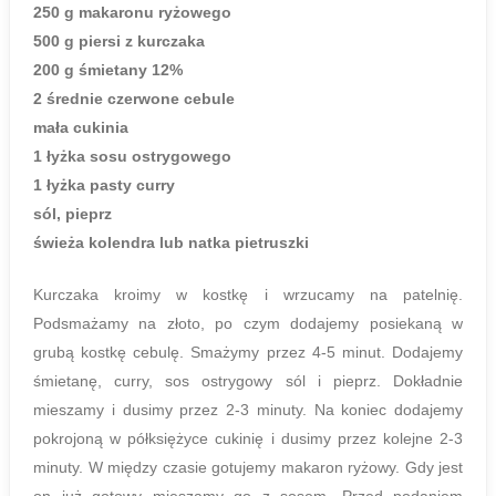
250 g makaronu ryżowego
500 g piersi z kurczaka
200 g śmietany 12%
2 średnie czerwone cebule
mała cukinia
1 łyżka sosu ostrygowego
1 łyżka pasty curry
sól, pieprz
świeża kolendra lub natka pietruszki
Kurczaka kroimy w kostkę i wrzucamy na patelnię.
Podsmażamy na złoto, po czym dodajemy posiekaną w
grubą kostkę cebulę. Smażymy przez 4-5 minut. Dodajemy
śmietanę, curry, sos ostrygowy sól i pieprz. Dokładnie
mieszamy i dusimy przez 2-3 minuty. Na koniec dodajemy
pokrojoną w półksiężyce cukinię i dusimy przez kolejne 2-3
minuty. W między czasie gotujemy makaron ryżowy. Gdy jest
on już gotowy mieszamy go z sosem. Przed podaniem