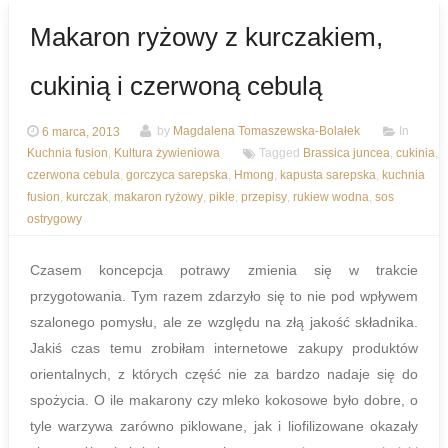
Makaron ryżowy z kurczakiem,
cukinią i czerwoną cebulą
6 marca, 2013
by
Magdalena Tomaszewska-Bolałek
In
Kuchnia fusion
,
Kultura żywieniowa
Tagged
Brassica juncea
,
cukinia
,
czerwona cebula
,
gorczyca sarepska
,
Hmong
,
kapusta sarepska
,
kuchnia
fusion
,
kurczak
,
makaron ryżowy
,
pikle
,
przepisy
,
rukiew wodna
,
sos
ostrygowy
Czasem koncepcja potrawy zmienia się w trakcie
przygotowania. Tym razem zdarzyło się to nie pod wpływem
szalonego pomysłu, ale ze względu na złą jakość składnika.
Jakiś czas temu zrobiłam internetowe zakupy produktów
orientalnych, z których część nie za bardzo nadaje się do
spożycia. O ile makarony czy mleko kokosowe było dobre, o
tyle warzywa zarówno piklowane, jak i liofilizowane okazały