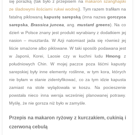
się porażką (tak było z przepisem na
makaron szanghajski
ze śladowymi ilościami rukwi wodnej
). Tym razem trafiłam na
fatalną piklowaną
kapustę sarepską
(inna nazwa
gorczyca
sarepska
,
Brassica juncea
,
ang.
mustard greens
). Na co
dzień w Polsce znany jest produkt wyrabiany z dodatkiem jej
nasion – musztarda. W Azji natomiast jada się również jej
liście smażone albo piklowane. W taki sposób podawana jest
w Japonii, Korei, Laosie czy w kuchni ludu
Hmong
z
południowych Chin. W mojej paczce poza liśćmi kapusty
sarepskiej były inne elementy roślinne, w tym kora, których
nie byłam w stanie zidentyfikować, co za tym idzie kapusta
zamiast na stole wylądowała w koszu. Na pocieszenie
powstała nieco inna wersja wcześniej planowanej potrawy.
Myślę, że nie gorsza niż było w zamyśle.
Przepis na
makaron ryżowy z kurczakiem, cukinią i
czerwoną cebulą