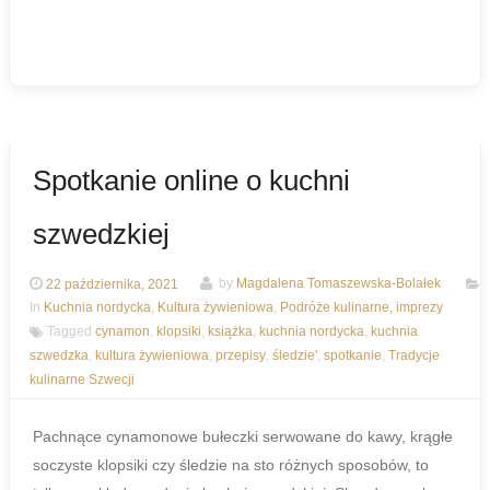
Spotkanie online o kuchni
szwedzkiej
22 października, 2021
by
Magdalena Tomaszewska-Bolałek
In
Kuchnia nordycka
,
Kultura żywieniowa
,
Podróże kulinarne, imprezy
Tagged
cynamon
,
klopsiki
,
książka
,
kuchnia nordycka
,
kuchnia
szwedzka
,
kultura żywieniowa
,
przepisy
,
śledzie'
,
spotkanie
,
Tradycje
kulinarne Szwecji
Pachnące cynamonowe bułeczki serwowane do kawy, krągłe
soczyste klopsiki czy śledzie na sto różnych sposobów, to