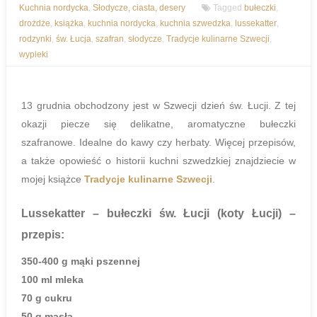
Kuchnia nordycka
,
Słodycze, ciasta, desery
Tagged
bułeczki
,
drożdże
,
książka
,
kuchnia nordycka
,
kuchnia szwedzka
,
lussekatter
,
rodzynki
,
św. Łucja
,
szafran
,
słodycze
,
Tradycje kulinarne Szwecji
,
wypieki
13 grudnia obchodzony jest w Szwecji dzień św. Łucji. Z tej
okazji piecze się delikatne, aromatyczne bułeczki
szafranowe. Idealne do kawy czy herbaty. Więcej przepisów,
a także opowieść o historii kuchni szwedzkiej znajdziecie w
mojej książce
Tradycje kulinarne Szwecji
.
Lussekatter – bułeczki św. Łucji (koty Łucji)
–
przepis:
350-400 g mąki pszennej
100 ml mleka
70 g cukru
50 g masła