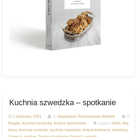
Kuchnia szwedzka – spotkanie
2 listopada, 2021
by
Magdalena Tomaszewska-Bolałek
In
Książki
,
Kuchnia nordycka
,
Kultura żywieniowa
Tagged
chleb
,
fika
,
kawa
,
kuchnia nordycka
,
kuchnia szwedzka
,
kultura kulinarna
,
prelekcja
,
Szwecja
,
słodkie
,
Tradycje kulinarne Szwecji
,
wypieki