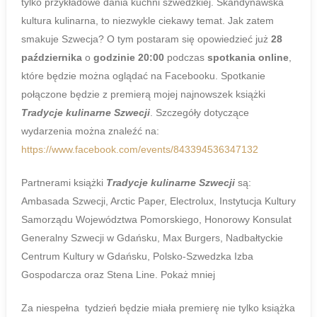
tylko przykładowe dania kuchni szwedzkiej. Skandynawska
kultura kulinarna, to niezwykle ciekawy temat. Jak zatem
smakuje Szwecja? O tym postaram się opowiedzieć już
28
października
o
godzinie 20:00
podczas
spotkania online
,
które będzie można oglądać na Facebooku. Spotkanie
połączone będzie z premierą mojej najnowszek książki
Tradycje kulinarne Szwecji
. Szczegóły dotyczące
wydarzenia można znaleźć na:
https://www.facebook.com/events/843394536347132
Partnerami książki
Tradycje kulinarne Szwecji
są:
Ambasada Szwecji, Arctic Paper, Electrolux, Instytucja Kultury
Samorządu Województwa Pomorskiego, Honorowy Konsulat
Generalny Szwecji w Gdańsku, Max Burgers, Nadbałtyckie
Centrum Kultury w Gdańsku, Polsko-Szwedzka Izba
Gospodarcza oraz Stena Line. Pokaż mniej
Za niespełna tydzień będzie miała premierę nie tylko książka