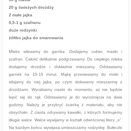
20 g świeżych drożdży
2 małe jajka
0,5-1 g szafranu
duże rodzynki
żółtko jajka do smarowania
Mleko wlewamy do garnka. Dodajemy cukier, masło i
szafran. Całość delikatnie podgrzewamy. Do ciepłego mleka
dodajemy drożdże i dokładnie mieszamy. Odstawiamy
garnek na 10-15 minut. Mąkę przesiewamy do miski i
wbijamy do niej jajka, po czym dolewamy mieszaninę z
drożdżami. Wyrabiamy ciasto do momentu, aż nie będzie
lepić się do rąk. Odstawiamy je do wyrośnięcia na dwie
godziny. Należy je przykryć ścierką z materiału, aby nie
obsychało. Z ciasta odrywamy kawałki, z których formujemy
długie walce. Walce wywijamy w kształt odwróconej litery „s”.
Na każdym końcu wywijasa umieszczamy rodzynkę. Bułeczki