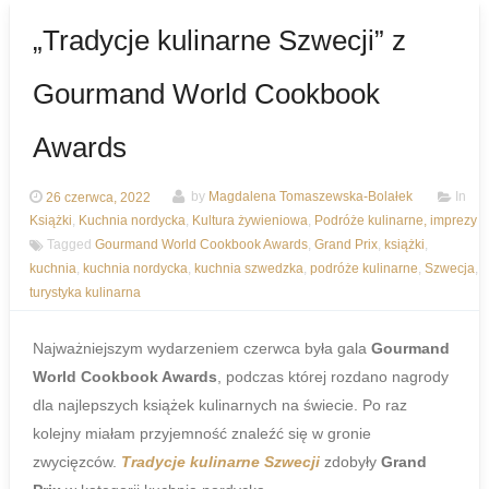
„Tradycje kulinarne Szwecji” z
Gourmand World Cookbook
Awards
26 czerwca, 2022
by
Magdalena Tomaszewska-Bolałek
In
Książki
,
Kuchnia nordycka
,
Kultura żywieniowa
,
Podróże kulinarne, imprezy
Tagged
Gourmand World Cookbook Awards
,
Grand Prix
,
książki
,
kuchnia
,
kuchnia nordycka
,
kuchnia szwedzka
,
podróże kulinarne
,
Szwecja
,
turystyka kulinarna
Najważniejszym wydarzeniem czerwca była gala
Gourmand
World Cookbook Awards
, podczas której rozdano nagrody
dla najlepszych książek kulinarnych na świecie. Po raz
kolejny miałam przyjemność znaleźć się w gronie
zwycięzców.
Tradycje kulinarne Szwecji
zdobyły
Grand