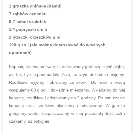
1 gruszka chińska (nashi)
7 ząbków czosnku
6-7 cebul szalotek
1/4 papryczki chilli
2 łyżeczki orzeszków pinii
100 g soli (ale można dostosować do własnych
upodobań)
Kapustę kroimy na ćwiartki, odkrawamy grubszą część głąba,
ale tak, by nie poodpadały liście, po czym dokładnie myjemy.
Rzodkiew myjemy i obieramy ze skórki. Do miski z wodą
wsypujemy 80 g soli i dokładnie mieszamy. Wkładamy do niej
kapustę, rzodkiew i odstawiamy na 2 godziny. Po tym czasie
kapustę oraz rzodkiew płuczemy i odsączamy. W garnku
gotujemy wodę, rozpuszczamy w niej pozostałą ilość soli i
czekamy, aż ostygnie.