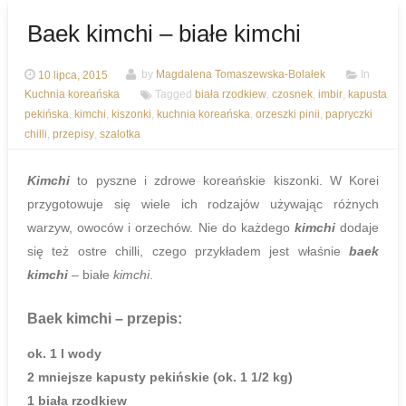
Baek kimchi – białe kimchi
10 lipca, 2015
by
Magdalena Tomaszewska-Bolałek
In
Kuchnia koreańska
Tagged
biała rzodkiew
,
czosnek
,
imbir
,
kapusta
pekińska
,
kimchi
,
kiszonki
,
kuchnia koreańska
,
orzeszki pinii
,
papryczki
chilli
,
przepisy
,
szalotka
Kimchi
to pyszne i zdrowe koreańskie kiszonki. W Korei
przygotowuje się wiele ich rodzajów używając różnych
warzyw, owoców i orzechów. Nie do każdego
kimchi
dodaje
się też ostre chilli, czego przykładem jest właśnie
baek
kimchi
– białe
kimchi
.
Baek kimchi
– przepis:
ok. 1 l wody
2 mniejsze kapusty pekińskie (ok. 1 1/2 kg)
1 biała rzodkiew