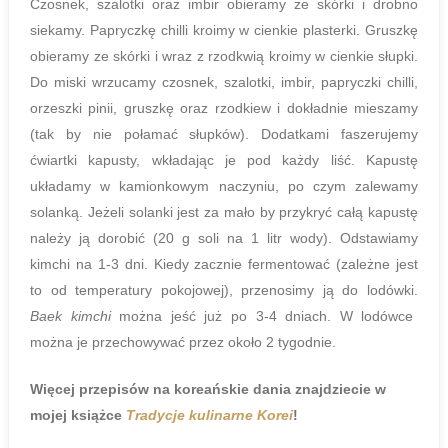
Czosnek, szalotki oraz imbir obieramy ze skórki i drobno
siekamy. Papryczkę chilli kroimy w cienkie plasterki. Gruszkę
obieramy ze skórki i wraz z rzodkwią kroimy w cienkie słupki.
Do miski wrzucamy czosnek, szalotki, imbir, papryczki chilli,
orzeszki pinii, gruszkę oraz rzodkiew i dokładnie mieszamy
(tak by nie połamać słupków). Dodatkami faszerujemy
ćwiartki kapusty, wkładając je pod każdy liść. Kapustę
układamy w kamionkowym naczyniu, po czym zalewamy
solanką. Jeżeli solanki jest za mało by przykryć całą kapustę
należy ją dorobić (20 g soli na 1 litr wody). Odstawiamy
kimchi na 1-3 dni. Kiedy zacznie fermentować (zależne jest
to od temperatury pokojowej), przenosimy ją do lodówki.
Baek kimchi
można jeść już po 3-4 dniach. W lodówce
można je przechowywać przez około 2 tygodnie.
Więcej przepisów na koreańskie dania znajdziecie w
mojej książce
Tradycje kulinarne Korei
!