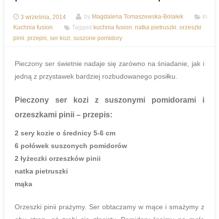
3 września, 2014
by
Magdalena Tomaszewska-Bolałek
In
Kuchnia fusion
Tagged
kuchnia fusion
,
natka pietruszki
,
orzeszki
pinii
,
przepis
,
ser kozi
,
suszone pomidory
Pieczony ser świetnie nadaje się zarówno na śniadanie, jak i
jedną z przystawek bardziej rozbudowanego posiłku.
Pieczony ser kozi z suszonymi pomidorami i
orzeszkami pinii
– przepis:
2 sery kozie o średnicy 5-6 cm
6 połówek suszonych pomidorów
2 łyżeczki orzeszków pinii
natka pietruszki
mąka
Orzeszki pinii prażymy. Ser obtaczamy w mące i smażymy z