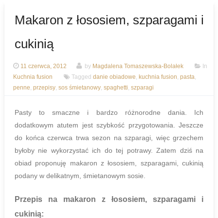
Makaron z łososiem, szparagami i
cukinią
11 czerwca, 2012
by
Magdalena Tomaszewska-Bolałek
In
Kuchnia fusion
Tagged
danie obiadowe
,
kuchnia fusion
,
pasta
,
penne
,
przepisy
,
sos śmietanowy
,
spaghetti
,
szparagi
Pasty to smaczne i bardzo różnorodne dania. Ich
dodatkowym atutem jest szybkość przygotowania. Jeszcze
do końca czerwca trwa sezon na szparagi, więc grzechem
byłoby nie wykorzystać ich do tej potrawy. Zatem dziś na
obiad proponuję makaron z łososiem, szparagami, cukinią
podany w delikatnym, śmietanowym sosie.
Przepis na
makaron z łososiem, szparagami i
cukinią
: