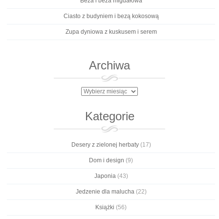
Beza i beza migdałowa
Ciasto z budyniem i bezą kokosową
Zupa dyniowa z kuskusem i serem
Archiwa
Archiwa
Kategorie
Desery z zielonej herbaty
(17)
Dom i design
(9)
Japonia
(43)
Jedzenie dla malucha
(22)
Książki
(56)