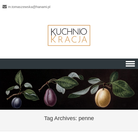
m.tomaszewska@hanami.pl
Skip to content
Tag Archives:
penne