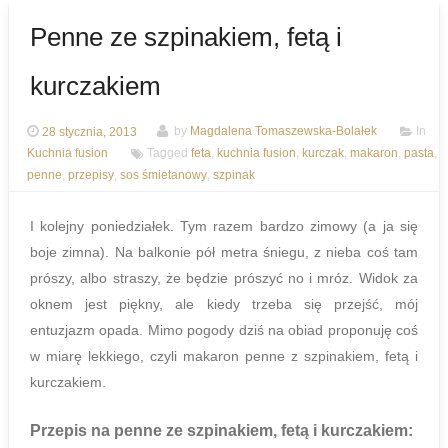
Penne ze szpinakiem, fetą i
kurczakiem
28 stycznia, 2013
by
Magdalena Tomaszewska-Bolałek
In
Kuchnia fusion
Tagged
feta
,
kuchnia fusion
,
kurczak
,
makaron
,
pasta
,
penne
,
przepisy
,
sos śmietanowy
,
szpinak
I kolejny poniedziałek. Tym razem bardzo zimowy (a ja się
boje zimna). Na balkonie pół metra śniegu, z nieba coś tam
prószy, albo straszy, że będzie prószyć no i mróz. Widok za
oknem jest piękny, ale kiedy trzeba się przejść, mój
entuzjazm opada. Mimo pogody dziś na obiad proponuję coś
w miarę lekkiego, czyli makaron penne z szpinakiem, fetą i
kurczakiem.
Przepis na penne ze szpinakiem, fetą i kurczakiem
: