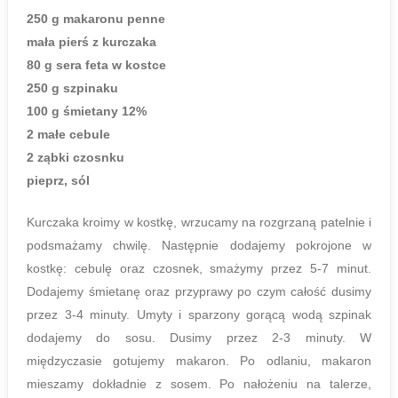
250 g makaronu penne
mała pierś z kurczaka
80 g sera feta w kostce
250 g szpinaku
100 g śmietany 12%
2 małe cebule
2 ząbki czosnku
pieprz, sól
Kurczaka kroimy w kostkę, wrzucamy na rozgrzaną patelnie i
podsmażamy chwilę. Następnie dodajemy pokrojone w
kostkę: cebulę oraz czosnek, smażymy przez 5-7 minut.
Dodajemy śmietanę oraz przyprawy po czym całość dusimy
przez 3-4 minuty. Umyty i sparzony gorącą wodą szpinak
dodajemy do sosu. Dusimy przez 2-3 minuty. W
międzyczasie gotujemy makaron. Po odlaniu, makaron
mieszamy dokładnie z sosem. Po nałożeniu na talerze,