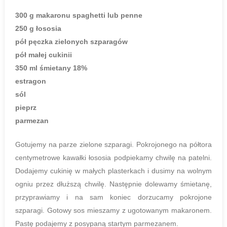
300 g makaronu spaghetti lub penne
250 g łososia
pół pęczka zielonych szparagów
pół małej cukinii
350 ml śmietany 18%
estragon
sól
pieprz
parmezan
Gotujemy na parze zielone szparagi. Pokrojonego na półtora
centymetrowe kawałki łososia podpiekamy chwilę na patelni.
Dodajemy cukinię w małych plasterkach i dusimy na wolnym
ogniu przez dłuższą chwilę. Następnie dolewamy śmietanę,
przyprawiamy i na sam koniec dorzucamy pokrojone
szparagi. Gotowy sos mieszamy z ugotowanym makaronem.
Pastę podajemy z posypaną startym parmezanem.