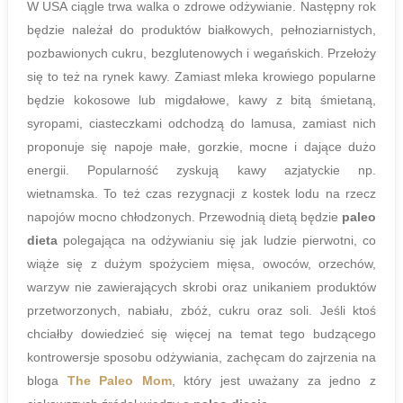
W USA ciągle trwa walka o zdrowe odżywianie. Następny rok
będzie należał do produktów białkowych, pełnoziarnistych,
pozbawionych cukru, bezglutenowych i wegańskich. Przełoży
się to też na rynek kawy. Zamiast mleka krowiego popularne
będzie kokosowe lub migdałowe, kawy z bitą śmietaną,
syropami, ciasteczkami odchodzą do lamusa, zamiast nich
proponuje się napoje małe, gorzkie, mocne i dające dużo
energii. Popularność zyskują kawy azjatyckie np.
wietnamska. To też czas rezygnacji z kostek lodu na rzecz
napojów mocno chłodzonych. Przewodnią dietą będzie
paleo
dieta
polegająca na odżywianiu się jak ludzie pierwotni, co
wiąże się z dużym spożyciem mięsa, owoców, orzechów,
warzyw nie zawierających skrobi oraz unikaniem produktów
przetworzonych, nabiału, zbóż, cukru oraz soli. Jeśli ktoś
chciałby dowiedzieć się więcej na temat tego budzącego
kontrowersje sposobu odżywiania, zachęcam do zajrzenia na
bloga
The Paleo Mom
, który jest uważany za jedno z