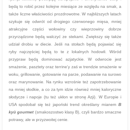
będą to robić przez kolejne miesiące ze względu na smak, a
także liczne właściwości prozdrowotne. W najbliższych latach
szykuje się odwrót od drogiego czerwonego mięsa, mniej
atrakcyjne części wołowiny czy wieprzowiny dobrze
przyrządzone będą walczyć ze stekami. Zwiększy się także
udział drobiu w diecie. Jeśli na stołach będą pojawiać się
ryby najczęściej będą to te z lokalnych hodowli. Wśród
przypraw będą dominować azjatyckie. W odwrocie jest
smażenie, pasztety oraz terrine’y zaś w trendzie smażenie w
woku, grillowanie, gotowanie na parze, podawanie na surowo
oraz marynowanie. Na rynku wzrośnie też zapotrzebowanie
na mniej słodkie, a co za tym idzie również mniej kaloryczne
słodycze i napoje (tu też ukłon w stronę Azji). W Europie i
USA spodobał się też japoński trend określany mianem
B
kyū gourmet
(smakoszostwo klasy B), czyli bardzo smaczne
potrawy, ale w przyzwoitej cenie.