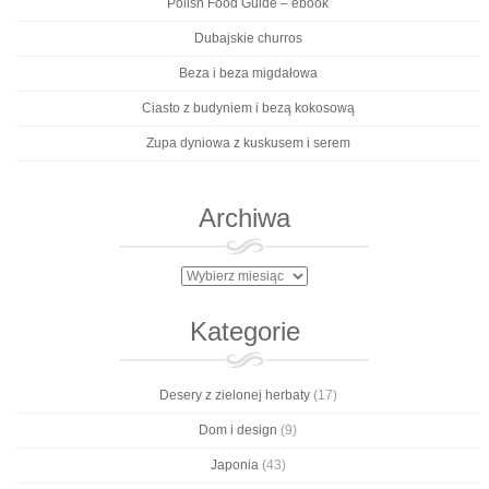
Polish Food Guide – ebook
Dubajskie churros
Beza i beza migdałowa
Ciasto z budyniem i bezą kokosową
Zupa dyniowa z kuskusem i serem
Archiwa
Archiwa
Kategorie
Desery z zielonej herbaty
(17)
Dom i design
(9)
Japonia
(43)