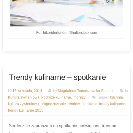
Fot. bikeriderlondon/Shutterstock.com
Trendy kulinarne – spotkanie
15 września, 2014
by
Magdalena Tomaszewska-Bolałek
In
Kultura żywieniowa
,
Podróże kulinarne, imprezy
Tagged
kuchnia
,
kultura żywieniowa
,
prognozowanie trendów
,
spotkanie
,
trendy kulinarne
,
trendy kulinarne 2015
Serdecznie zapraszam na spotkanie poświęcone trendom