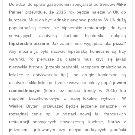
Doradca do spraw gastronomii i specjalista od trendów
Mike
Palmer
przewiduje, że 2015 rok będzie należał w UK do
kurczaka. Musi on być jednak nietypowo podany. W UK dużą
popularnością cieszą się hipsterskie restauracje, do tych
serwujących azjatycką kuchnię hipsterską dołączą
hipsterskie pizzerie
. Jak zatem musi wyglądać taka
pizza
?
Aby można ją było nazwać hipsterską konieczne są trzy
warunki. Po pierwsze za ciastem musi kryć się jakaś
niezwykła historia (przepis prababki, receptura znaleziona w
książce z antykwariatu itp.), po drugie konieczne są
azjatyckie składniki i po trzecie wszystko należy popić
piwem
rzemieślniczym
(które też będzie trendy w 2015) lub
napojem bezalkoholowym z małej lokalnej wytwórni. W
Wielkiej Brytanii przeważać będzie jedzenie smaczne i w
rozsądnej cenie np. w postaci nowej fali francuskich
restauracji serwujących nowoczesną kuchnię, barów z
jedzeniem grillowanym czy miejsc podających japoński