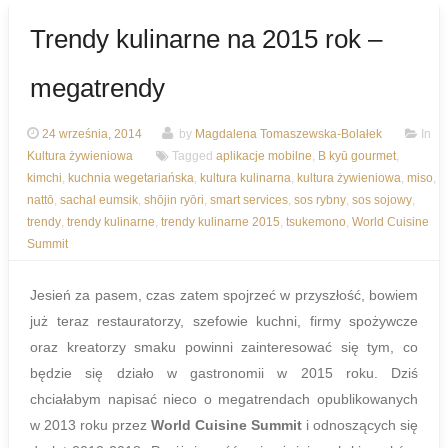
Trendy kulinarne na 2015 rok –
megatrendy
24 września, 2014
by
Magdalena Tomaszewska-Bolałek
In
Kultura żywieniowa
Tagged
aplikacje mobilne
,
B kyū gourmet
,
kimchi
,
kuchnia wegetariańska
,
kultura kulinarna
,
kultura żywieniowa
,
miso
,
nattō
,
sachal eumsik
,
shōjin ryōri
,
smart services
,
sos rybny
,
sos sojowy
,
trendy
,
trendy kulinarne
,
trendy kulinarne 2015
,
tsukemono
,
World Cuisine
Summit
Jesień za pasem, czas zatem spojrzeć w przyszłość, bowiem
już teraz restauratorzy, szefowie kuchni, firmy spożywcze
oraz kreatorzy smaku powinni zainteresować się tym, co
będzie się działo w gastronomii w 2015 roku. Dziś
chciałabym napisać nieco o megatrendach opublikowanych
w 2013 roku przez
World Cuisine Summit
i odnoszących się