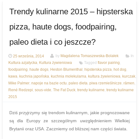
Trendy kulinarne 2015 – hipsterska
pizza, haute dogs, foodpairing,
paleo dieta i co jeszcze?
25 września, 2014
by
Magdalena Tomaszewska-Bolałek
In
Kultura azjatycka
,
Kultura żywieniowa
Tagged
flavor pairing
,
foodpairing
,
haute dogs
,
Heston Blumenthal
,
hipsterska pizza
,
hot dog
,
kawa
,
kuchnia japońska
,
kuchnia molekularna
,
kultura żywieniowa
,
kurczak
,
Mike Palmer
,
napoje na bazie octu
,
paleo dieta
,
piwa rzemieślnicze
,
rāmen
,
René Redzepi
,
sous-vide
,
The Fat Duck
,
trendy kulinarne
,
trendy kulinarne
2015
Dziś przyjrzymy się trendom kulinarnym, jakie prognozowane
są dla Europy ze szczególnym uwzględnieniem Wielkiej
Brytanii oraz USA. Zaczniemy od bliższej nam części świata.