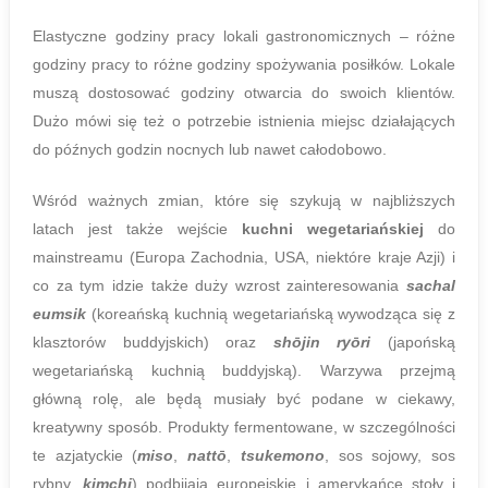
Elastyczne godziny pracy lokali gastronomicznych – różne
godziny pracy to różne godziny spożywania posiłków. Lokale
muszą dostosować godziny otwarcia do swoich klientów.
Dużo mówi się też o potrzebie istnienia miejsc działających
do późnych godzin nocnych lub nawet całodobowo.
Wśród ważnych zmian, które się szykują w najbliższych
latach jest także wejście
kuchni wegetariańskiej
do
mainstreamu (Europa Zachodnia, USA, niektóre kraje Azji) i
co za tym idzie także duży wzrost zainteresowania
sachal
eumsik
(koreańską kuchnią wegetariańską wywodząca się z
klasztorów buddyjskich) oraz
shōjin ryōri
(japońską
wegetariańską kuchnią buddyjską). Warzywa przejmą
główną rolę, ale będą musiały być podane w ciekawy,
kreatywny sposób. Produkty fermentowane, w szczególności
te azjatyckie (
miso
,
nattō
,
tsukemono
, sos sojowy, sos
rybny,
kimchi
) podbijają europejskie i amerykańce stoły i