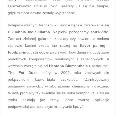
zarezerwować stolik w Tokio, niestety już się nie załapie,
gdyż miejsca dawno zostały wyprzedane.
Kolejnym ważnym trendem w Europie będzie rozstawanie się
z
kuchnią molekularną
. Najpierw pożegnamy
sous-vide
.
Zamiast zielonej galaretki z sałaty czy kawioru z melona
szefowie kuchni skupią się raczej na
flavor pairing
i
foodpairing
, czyli dobieraniu składników dania na podstawie
podobnych komponentów smakowych i zapachowych. A
wszystko zaczęło się od
Hestona Blumenthala
z restauracji
The Fat Duck
, który w 2002 roku zachwycił się
połączeniem kawior-biała czekolada. Zaintrygowany
postanowił sprawdzić w laboratorium chemicznym dlaczego
te dwa produkty tak świetnie się ze sobą komponują. Dziś na
rynku działają już firmy, które tworzą aplikacje
podpowiadające, co z czym kreatywnie łączyć.