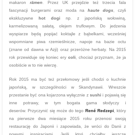
makaron
rāmen
. Przez UK przejdzie też trzecia fala
fascynacji burgerami oraz moda na
haute dogs
, czyli
ekskluzywne
hot dogi
np. z japońską wołowiną,
karmelizowaną sałatą, olejem truflowym. Do jedzenia
wyspiarze będą popijać koktajle z bąbelkami, wcześniej
wspomniane piwa rzemieślnicze, napoje na bazie octu
(znane od dawna w Azji) oraz przeróżne herbaty. Na 2015
rok przewiduje się koniec ery
coli
, chociaż przyznam, że ja
osobiście w to nie wierzę.
Rok 2015 ma być też przełomowy jeśli chodzi o kuchnie
japońską, w szczególności w Skandynawii. Wreszcie
przestanie być ona kojarzona wyłącznie z
sushi
i pojawią się
inne potrawy, w tym bogata gama słodyczy i
deserów. Przyczynić się może do tego
René Redzepi
, który
na pierwsze dwa miesiące 2015 roku przenosi swoją
restaurację do Japonii i zapowiada, że wróci do Danii z
nowymi inspiracjami. Jeśli ktoś chciałby jeszcze