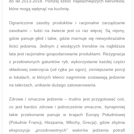
do lat 2013-2018. Poniżej sześć najważniejszych kierunków,
które mogą wpłynąć na kuchnię.
Ograniczone zasoby produktów i racjonalne zarządzanie
zasobami – ludzi na świecie jest co raz więcej. Są rejony,
gdzie panuje głód i takie, gdzie marnuje się niewyobrażalne
ilości jedzenia. Jednym z wiodących trendów na najbliższe
lata jest racjonalne gospodarowanie produktami. Rezygnacja
z przełowionych gatunków ryb, wykorzystanie każdej części
składowej zwierzęcia (od ryjka po ogon), zmniejszanie porcji
w lokalach, w których klienci nagminnie zostawiają jedzenie
na talerzach, unikanie dużego zatowarowania.
Zdrowe i smaczne jedzenie – trudno jest przygotować coś,
co jest bardzo zdrowe i jednocześnie smaczne, bynajmniej
takie przekonanie panuje w krajach Europy Południowej
(Południe Francji, Hiszpania, Włochy, Grecja), gdzie zbytnia
ekspozycja „prozdrowotnych” walorów jedzenia potrafi