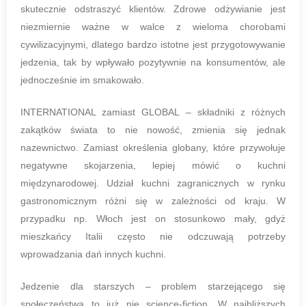
skutecznie odstraszyć klientów. Zdrowe odżywianie jest
niezmiernie ważne w walce z wieloma chorobami
cywilizacyjnymi, dlatego bardzo istotne jest przygotowywanie
jedzenia, tak by wpływało pozytywnie na konsumentów, ale
jednocześnie im smakowało.
INTERNATIONAL zamiast GLOBAL – składniki z różnych
zakątków świata to nie nowość, zmienia się jednak
nazewnictwo. Zamiast określenia globany, które przywołuje
negatywne skojarzenia, lepiej mówić o kuchni
międzynarodowej. Udział kuchni zagranicznych w rynku
gastronomicznym różni się w zależności od kraju. W
przypadku np. Włoch jest on stosunkowo mały, gdyż
mieszkańcy Italii często nie odczuwają potrzeby
wprowadzania dań innych kuchni.
Jedzenie dla starszych – problem starzejącego się
społeczeństwa to już nie science-fiction. W najbliższych