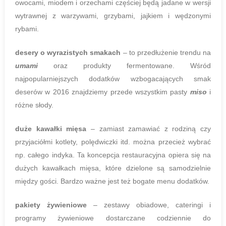
owocami, miodem i orzechami częściej będą jadane w wersji
wytrawnej z warzywami, grzybami, jajkiem i wędzonymi
rybami.
desery o wyrazistych smakach
– to przedłużenie trendu na
umami
oraz produkty fermentowane. Wśród
najpopularniejszych dodatków wzbogacających smak
deserów w 2016 znajdziemy przede wszystkim pasty
miso
i
różne słody.
duże kawałki mięsa
– zamiast zamawiać z rodziną czy
przyjaciółmi kotlety, polędwiczki itd. można przecież wybrać
np. całego indyka. Ta koncepcja restauracyjna opiera się na
dużych kawałkach mięsa, które dzielone są samodzielnie
między gości. Bardzo ważne jest też bogate menu dodatków.
pakiety żywieniowe
– zestawy obiadowe, cateringi i
programy żywieniowe dostarczane codziennie do