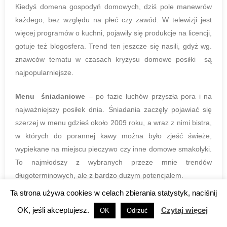
Kiedyś domena gospodyń domowych, dziś pole manewrów
każdego, bez względu na płeć czy zawód. W telewizji jest
więcej programów o kuchni, pojawiły się produkcje na licencji,
gotuje też blogosfera. Trend ten jeszcze się nasili, gdyż wg.
znawców tematu w czasach kryzysu domowe posiłki są
najpopularniejsze.
Menu śniadaniowe
– po fazie luchów przyszła pora i na
najważniejszy posiłek dnia. Śniadania zaczęły pojawiać się
szerzej w menu gdzieś około 2009 roku, a wraz z nimi bistra,
w których do porannej kawy można było zjeść świeże,
wypiekane na miejscu pieczywo czy inne domowe smakołyki.
To najmłodszy z wybranych przeze mnie trendów
długoterminowych, ale z bardzo dużym potencjałem.
Ta strona używa cookies w celach zbierania statystyk, naciśnij
W międzyczasie przeszła (lub ciągle trwa) fala mniejszych lub
OK, jeśli akceptujesz.
Czytaj więcej
OK
Odrzuć
większych szałów kulinarnych, (oczywiście odnosi się to
głównie do dużych aglomeracji miejskich, a często nawet