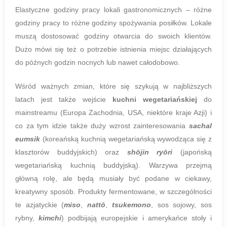
Elastyczne godziny pracy lokali gastronomicznych – różne
godziny pracy to różne godziny spożywania posiłków. Lokale
muszą dostosować godziny otwarcia do swoich klientów.
Dużo mówi się też o potrzebie istnienia miejsc działających
do późnych godzin nocnych lub nawet całodobowo.
Wśród ważnych zmian, które się szykują w najbliższych
latach jest także wejście
kuchni wegetariańskiej
do
mainstreamu (Europa Zachodnia, USA, niektóre kraje Azji) i
co za tym idzie także duży wzrost zainteresowania
sachal
eumsik
(koreańską kuchnią wegetariańską wywodząca się z
klasztorów buddyjskich) oraz
shōjin ryōri
(japońską
wegetariańską kuchnią buddyjską). Warzywa przejmą
główną rolę, ale będą musiały być podane w ciekawy,
kreatywny sposób. Produkty fermentowane, w szczególności
te azjatyckie (
miso
,
nattō
,
tsukemono
, sos sojowy, sos
rybny,
kimchi
) podbijają europejskie i amerykańce stoły i