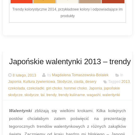
Trendy kolorystyczne 2014, przykładowe kolory i odpowiadające im
produkty
Japońskie walentynki 2013 – trendy
8 lutego, 2013
by
Magdalena Tomaszewska-Bolałek
In
Japonia
,
Kultura żywieniowa
,
Słodycze, ciasta, desery
Tagged
2013
,
czekolada
,
czekoladki
,
giri choko
,
honmei choko
,
Japonia
,
japońskie
słodycze
,
słodycze
,
tai
,
trendy
,
trendy kulinarne
,
wagashi
,
walentynki
Walentynki
zbliżają się wielkimi krokami. Kilka kolejnych
postów chciałabym zatem poświęcić na prezentację
tegorocznych trendów walentynkowych z różnych zakątków
świata. Zaczniemy od kraju bardzo mi bliskiego – Japonii.