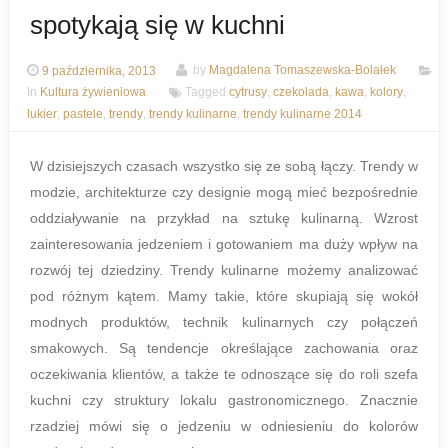
spotykają się w kuchni
9 października, 2013
by
Magdalena Tomaszewska-Bolałek
In
Kultura żywieniowa
Tagged
cytrusy
,
czekolada
,
kawa
,
kolory
,
lukier
,
pastele
,
trendy
,
trendy kulinarne
,
trendy kulinarne 2014
W dzisiejszych czasach wszystko się ze sobą łączy. Trendy w
modzie, architekturze czy designie mogą mieć bezpośrednie
oddziaływanie na przykład na sztukę kulinarną. Wzrost
zainteresowania jedzeniem i gotowaniem ma duży wpływ na
rozwój tej dziedziny. Trendy kulinarne możemy analizować
pod różnym kątem. Mamy takie, które skupiają się wokół
modnych produktów, technik kulinarnych czy połączeń
smakowych. Są tendencje określające zachowania oraz
oczekiwania klientów, a także te odnoszące się do roli szefa
kuchni czy struktury lokalu gastronomicznego. Znacznie
rzadziej mówi się o jedzeniu w odniesieniu do kolorów