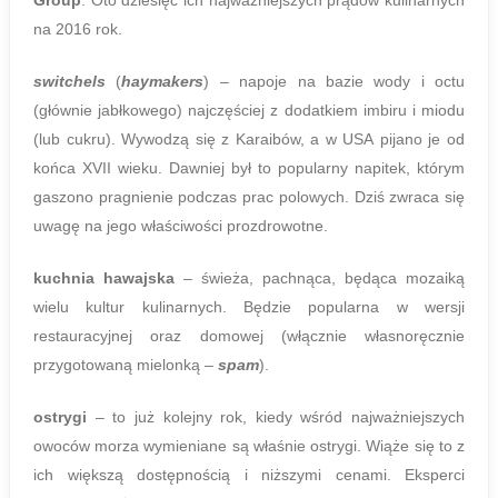
Group
. Oto dziesięć ich najważniejszych prądów kulinarnych
na 2016 rok.
switchels
(
haymakers
) – napoje na bazie wody i octu
(głównie jabłkowego) najczęściej z dodatkiem imbiru i miodu
(lub cukru). Wywodzą się z Karaibów, a w USA pijano je od
końca XVII wieku. Dawniej był to popularny napitek, którym
gaszono pragnienie podczas prac polowych. Dziś zwraca się
uwagę na jego właściwości prozdrowotne.
kuchnia hawajska
– świeża, pachnąca, będąca mozaiką
wielu kultur kulinarnych. Będzie popularna w wersji
restauracyjnej oraz domowej (włącznie własnoręcznie
przygotowaną mielonką –
spam
).
ostrygi
– to już kolejny rok, kiedy wśród najważniejszych
owoców morza wymieniane są właśnie ostrygi. Wiąże się to z
ich większą dostępnością i niższymi cenami. Eksperci