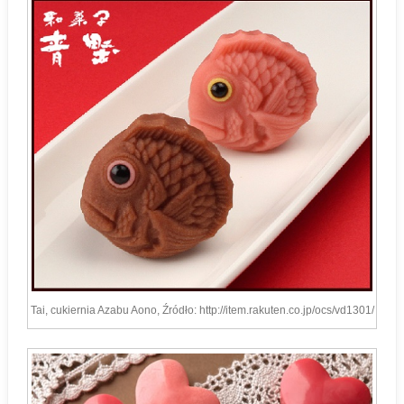
Tai, cukiernia Azabu Aono, Źródło: http://item.rakuten.co.jp/ocs/vd1301/