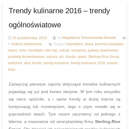
Trendy kulinarne 2016 – trendy
ogólnoświatowe
25 października, 2015
by
Magdalena Tomaszewska-Bolałek
In
Kultura żywieniowa
Tagged
haymakers
,
kawa
,
kuchnia hawajska
,
mięso
,
miso
,
mocktails
,
nitro tap
,
ostrygi
,
owsianka
,
pakiety żywieniowe
,
produkty fermentowane
,
quinoa
,
ryż
,
shrubs
,
spam
,
Sterling-Rice Group
,
switchels
,
słód
,
trendy
,
trendy kulinarne
,
trendy kulinarne 2016
,
umami
,
zupy
Zazwyczaj pierwsze raporty dotyczące trendów kulinarnych
pojawiają się już pod koniec sierpnia. W tym roku wszystko
się nieco opóźniło, a i same trendy w dużej mierze są
kontynuacją lub rozwinięciem, tego o czym mówiło się w
poprzednich latach. Tym razem zaczniemy od jednego z
liderów, a mianowicie od amerykańskiej firmy
Sterling-Rice