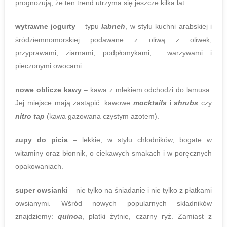
prognozują, że ten trend utrzyma się jeszcze kilka lat.
wytrawne jogurty
– typu
labneh
, w stylu kuchni arabskiej i
śródziemnomorskiej podawane z oliwą z oliwek,
przyprawami, ziarnami, podpłomykami, warzywami i
pieczonymi owocami.
nowe oblicze kawy
– kawa z mlekiem odchodzi do lamusa.
Jej miejsce mają zastąpić:
kawowe
mocktails
i
shrubs
czy
nitro tap
(kawa gazowana czystym azotem).
zupy do picia
– lekkie, w stylu chłodników, bogate w
witaminy oraz błonnik, o ciekawych smakach i w poręcznych
opakowaniach.
super owsianki
– nie tylko na śniadanie i nie tylko z płatkami
owsianymi. Wśród nowych popularnych składników
znajdziemy:
quinoa
, płatki żytnie, czarny ryż. Zamiast z