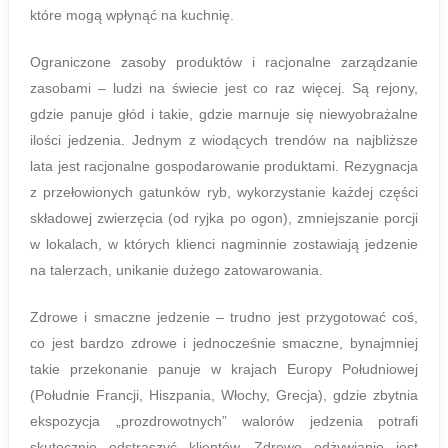
które mogą wpłynąć na kuchnię.
Ograniczone zasoby produktów i racjonalne zarządzanie
zasobami – ludzi na świecie jest co raz więcej. Są rejony,
gdzie panuje głód i takie, gdzie marnuje się niewyobrażalne
ilości jedzenia. Jednym z wiodących trendów na najbliższe
lata jest racjonalne gospodarowanie produktami. Rezygnacja
z przełowionych gatunków ryb, wykorzystanie każdej części
składowej zwierzęcia (od ryjka po ogon), zmniejszanie porcji
w lokalach, w których klienci nagminnie zostawiają jedzenie
na talerzach, unikanie dużego zatowarowania.
Zdrowe i smaczne jedzenie – trudno jest przygotować coś,
co jest bardzo zdrowe i jednocześnie smaczne, bynajmniej
takie przekonanie panuje w krajach Europy Południowej
(Południe Francji, Hiszpania, Włochy, Grecja), gdzie zbytnia
ekspozycja „prozdrowotnych” walorów jedzenia potrafi
skutecznie odstraszyć klientów. Zdrowe odżywianie jest