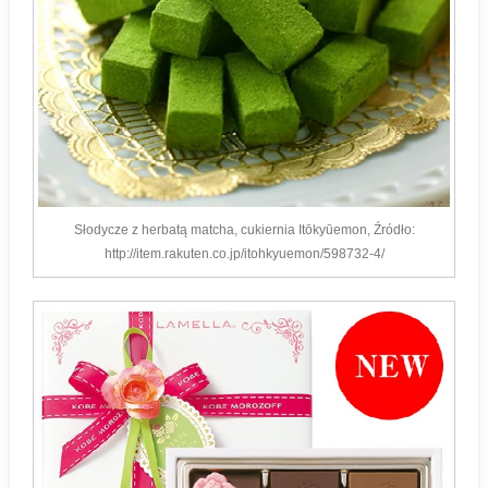
Słodycze z herbatą matcha, cukiernia Itōkyūemon, Źródło:
http://item.rakuten.co.jp/itohkyuemon/598732-4/