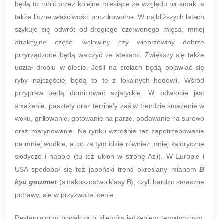
będą to robić przez kolejne miesiące ze względu na smak, a
także liczne właściwości prozdrowotne. W najbliższych latach
szykuje się odwrót od drogiego czerwonego mięsa, mniej
atrakcyjne części wołowiny czy wieprzowiny dobrze
przyrządzone będą walczyć ze stekami. Zwiększy się także
udział drobiu w diecie. Jeśli na stołach będą pojawiać się
ryby najczęściej będą to te z lokalnych hodowli. Wśród
przypraw będą dominować azjatyckie. W odwrocie jest
smażenie, pasztety oraz terrine’y zaś w trendzie smażenie w
woku, grillowanie, gotowanie na parze, podawanie na surowo
oraz marynowanie. Na rynku wzrośnie też zapotrzebowanie
na mniej słodkie, a co za tym idzie również mniej kaloryczne
słodycze i napoje (tu też ukłon w stronę Azji). W Europie i
USA spodobał się też japoński trend określany mianem
B
kyū gourmet
(smakoszostwo klasy B), czyli bardzo smaczne
potrawy, ale w przyzwoitej cenie.
Restauratorzy powalczą o klientów jedzeniem tematycznym.