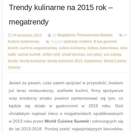
Trendy kulinarne na 2015 rok –
megatrendy
24 września, 2014
by
Magdalena Tomaszewska-Bolałek
In
Kultura żywieniowa
Tagged
aplikacje mobilne
,
B kyū gourmet
,
kimchi
,
kuchnia wegetariańska
,
kultura kulinarna
,
kultura żywieniowa
,
miso
,
nattō
,
sachal eumsik
,
shōjin ryōri
,
smart services
,
sos rybny
,
sos sojowy
,
trendy
,
trendy kulinarne
,
trendy kulinarne 2015
,
tsukemono
,
World Cuisine
Summit
Jesień za pasem, czas zatem spojrzeć w przyszłość, bowiem
już teraz restauratorzy, szefowie kuchni, firmy spożywcze
oraz kreatorzy smaku powinni zainteresować się tym, co
będzie się działo w gastronomii w 2015 roku. Dziś
chciałabym napisać nieco o megatrendach opublikowanych
w 2013 roku przez
World Cuisine Summit
i odnoszących się
do lat 2013-2018. Poniżej sześć najważniejszych kierunków,