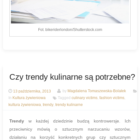
Fot. bikeriderlondon/Shutterstock.com
Czy trendy kulinarne są potrzebne?
13 października, 2013
by
Magdalena Tomaszewska-Bolałek
In
Kultura żywieniowa
Tagged
culinary victims
,
fashion victims
,
kultura żywieniowa
,
trendy
,
trendy kulinarne
Trendy
w każdej dziedzinie budzą kontrowersje. Ich
przeciwnicy mówią o sztucznym narzucaniu wzorów,
działaniu na korzyść konkretnych grup czy sztucznym