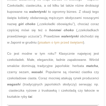
Czekoladki, ciasteczka, a od kilku lat także różne drobiazgi
kupowane na
walentynki
to ogromny biznes. Z okazji tego
święta kobiety obdarowują mężczyzn słodyczami noszącymi
nazwę
giri choko
(„czekoladki obowiązku”), chociaż coraz
częściej mówi się też o
honmei choko
(„czekoladkach
prawdziwego uczucia”). Prawdziwe
walentynki
obchodzi się
w Japonii w grudniu (
pisałam o tym przed świętami
).
Co jest modne w tym roku? Klasycznie najwięcej jest
czekoladek. Małe, eleganckie, ładnie zapakowane. Wśród
smaków dominują tradycyjne japońskie: herbata
matcha
,
czarny sezam,
wasabi
. Popularne są również ciastka czy
czekoladowe ciasta. Coraz mocniej atakują rynek producenci
wagashi
(tradycyjnych japońskich słodyczy) serwując np.
ciasteczka ryżowe z truskawką i czekoladą czy łakocie w
kształcie ryby
tai
.