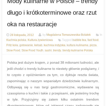
Mody kulinarne w Polsce – trendy
długo i krótkoterminowe oraz rzut
oka na restauracje
28 listopada, 2012
by
Magdalena Tomaszewska-Bolałek
In
Kuchnia polska
,
Kultura żywieniowa
Tagged
bubble tea
,
fast food
,
Fritz kola
,
gotowanie
,
kebab
,
kuchnia indyjska
,
kultura kulinarna
,
pizza
,
Slow Food
,
Slow Food Youth
,
sushi
,
trendy
,
trendy kulinarne Polska
Polska jest dużym krajem, z ponad 38 milionami ludności, ale
jeśli chodzi o trendy kulinarne to niestety głównie podążamy, i
to często z opóźnieniem za tym, co dyktuje reszta świata,
zapominając o naszym wspaniałym dziedzictwie kulinarnym.
Odbywają się u nas targi gastronomiczne, wydawane są
czasopisma o kuchni i takie z przepisami, ale jesteśmy trochę
w tyle. Przyjrzyjmy się zatem kilku ostatnim trendom
długoterminowym, które od jakiegoś czasu zadomowiły się