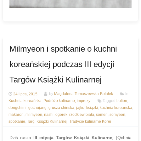
Milmyeon i spotkanie o kuchni
koreańskiej podczas III edycji
Targów Książki Kulinarnej
24 lipca, 2015
by
Magdalena Tomaszewska-Bolałek
In
Kuchnia koreańska
,
Podróże kulinarne, imprezy
Tagged
bulion
,
dongchimi
,
gochujang
,
grusza chińska
,
jajko
,
książki
,
kuchnia koreańska
,
makaron
,
milmyeon
,
nashi
,
ogórek
,
rzodkiew biała
,
sōmen
,
somyeon
,
spotkanie
,
Targi Książki Kulinarnej
,
Tradycje kulinarne Korei
Dziś rusza
III edycja Targów Książki Kulinarnej
(Qchnia