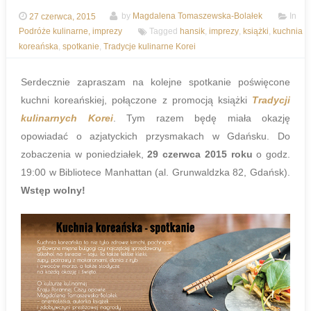
27 czerwca, 2015
by
Magdalena Tomaszewska-Bolałek
In
Podróże kulinarne, imprezy
Tagged
hansik
,
imprezy
,
książki
,
kuchnia
koreańska
,
spotkanie
,
Tradycje kulinarne Korei
Serdecznie zapraszam na kolejne spotkanie poświęcone
kuchni koreańskiej, połączone z promocją książki
Tradycji
kulinarnych Korei
. Tym razem będę miała okazję
opowiadać o azjatyckich przysmakach w Gdańsku. Do
zobaczenia w poniedziałek,
29 czerwca 2015 roku
o godz.
19:00 w Bibliotece Manhattan (al. Grunwaldzka 82, Gdańsk).
Wstęp wolny!