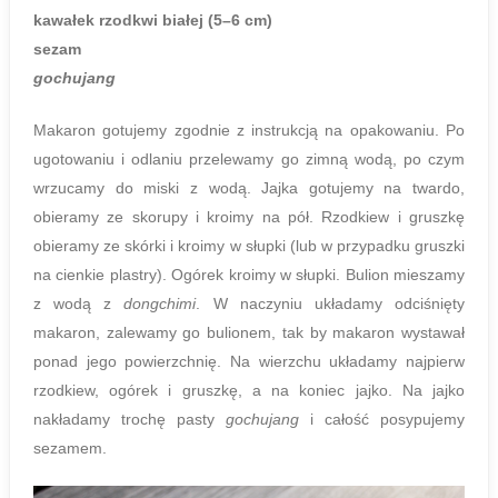
kawałek rzodkwi białej (5–6 cm)
sezam
gochujang
Makaron gotujemy zgodnie z instrukcją na opakowaniu. Po
ugotowaniu i odlaniu przelewamy go zimną wodą, po czym
wrzucamy do miski z wodą. Jajka gotujemy na twardo,
obieramy ze skorupy i kroimy na pół. Rzodkiew i gruszkę
obieramy ze skórki i kroimy w słupki (lub w przypadku gruszki
na cienkie plastry). Ogórek kroimy w słupki. Bulion mieszamy
z wodą z
dongchimi
. W naczyniu układamy odciśnięty
makaron, zalewamy go bulionem, tak by makaron wystawał
ponad jego powierzchnię. Na wierzchu układamy najpierw
rzodkiew, ogórek i gruszkę, a na koniec jajko. Na jajko
nakładamy trochę pasty
gochujang
i całość posypujemy
sezamem.