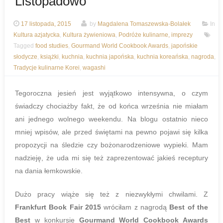
Listopadowo
17 listopada, 2015
by
Magdalena Tomaszewska-Bolałek
In
Kultura azjatycka
,
Kultura żywieniowa
,
Podróże kulinarne, imprezy
Tagged
food studies
,
Gourmand World Cookbook Awards
,
japońskie
słodycze
,
książki
,
kuchnia
,
kuchnia japońska
,
kuchnia koreańska
,
nagroda
,
Tradycje kulinarne Korei
,
wagashi
Tegoroczna jesień jest wyjątkowo intensywna, o czym
świadczy chociażby fakt, że od końca września nie miałam
ani jednego wolnego weekendu. Na blogu ostatnio nieco
mniej wpisów, ale przed świętami na pewno pojawi się kilka
propozycji na śledzie czy bożonarodzeniowe wypieki. Mam
nadzieję, że uda mi się też zaprezentować jakieś receptury
na dania łemkowskie.
Dużo pracy wiąże się też z niezwykłymi chwilami. Z
Frankfurt Book Fair 2015
wróciłam z nagrodą
Best of the
Best
w konkursie
Gourmand World Cookbook Awards