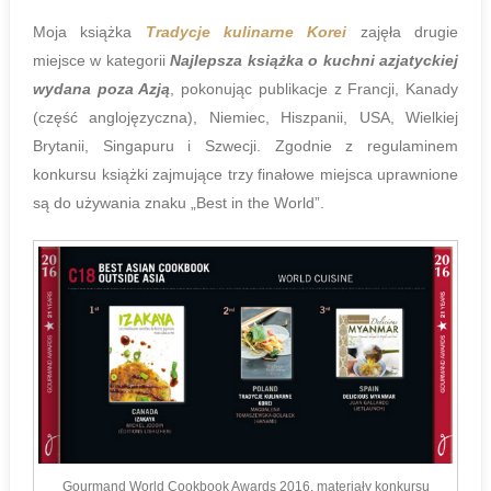
Moja książka
Tradycje kulinarne Korei
zajęła drugie
miejsce w kategorii
Najlepsza książka o kuchni azjatyckiej
wydana poza Azją
, pokonując publikacje z Francji, Kanady
(część anglojęzyczna), Niemiec, Hiszpanii, USA, Wielkiej
Brytanii, Singapuru i Szwecji. Zgodnie z regulaminem
konkursu książki zajmujące trzy finałowe miejsca uprawnione
są do używania znaku „Best in the World”.
Gourmand World Cookbook Awards 2016, materiały konkursu