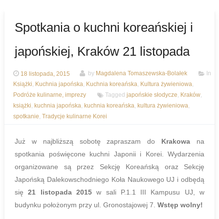
Spotkania o kuchni koreańskiej i
japońskiej, Kraków 21 listopada
18 listopada, 2015
by
Magdalena Tomaszewska-Bolałek
In
Książki
,
Kuchnia japońska
,
Kuchnia koreańska
,
Kultura żywieniowa
,
Podróże kulinarne, imprezy
Tagged
japońskie słodycze
,
Kraków
,
książki
,
kuchnia japońska
,
kuchnia koreańska
,
kultura żywieniowa
,
spotkanie
,
Tradycje kulinarne Korei
Już w najbliższą sobotę zapraszam do
Krakowa
na
spotkania poświęcone kuchni Japonii i Korei. Wydarzenia
organizowane są przez Sekcję Koreańską oraz Sekcję
Japońską Dalekowschodniego Koła Naukowego UJ i odbędą
się
21 listopada 2015
w sali P.1.1 III Kampusu UJ, w
budynku położonym przy ul. Gronostajowej 7.
Wstęp wolny!