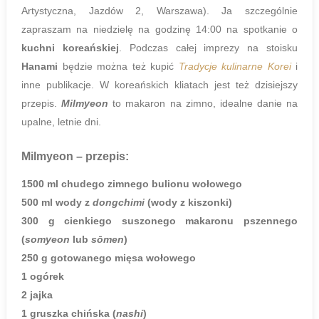
Artystyczna, Jazdów 2, Warszawa). Ja szczególnie
zapraszam na niedzielę na godzinę 14:00 na spotkanie o
kuchni koreańskiej
. Podczas całej imprezy na stoisku
Hanami
będzie można też kupić
Tradycje kulinarne Korei
i
inne publikacje. W koreańskich kliatach jest też dzisiejszy
przepis.
Milmyeon
to makaron na zimno, idealne danie na
upalne, letnie dni.
Milmyeon
– przepis:
1500 ml chudego zimnego bulionu wołowego
500 ml wody z
dongchimi
(wody z kiszonki)
300 g cienkiego suszonego makaronu pszennego
(
somyeon
lub
sōmen
)
250 g gotowanego mięsa wołowego
1 ogórek
2 jajka
1 gruszka chińska (
nashi
)