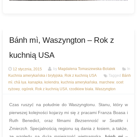
Bánh mì, Waszyngton – Rok z
kuchnią USA
12 stycznia, 2015
by
Magdalena Tomaszewska-Bolałek
In
Kuchnia amerykańska i brytyjska
,
Rok z kuchnią USA
Tagged
Bánh
mì
,
chả lụa
,
kanapka
,
kolendra
,
kuchnia amerykańska
,
marchew
,
ocet
ryżowy
,
ogórek
,
Rok z kuchnią USA
,
rzodkiew biała
,
Waszyngton
Czas ruszyć na południe do Waszyngtonu. Stanu, który w
pierwszej kolejności kojarzy mi się z pracami Franza Boasa i
Ruth Benedict, oraz filmami
Bezsenność w Seattle
i
Zmierzch
. Specjalnością regionu są dania z łosiem, a także,
ze względu na dużą mniejszość wietnamską,
bánh mì
–