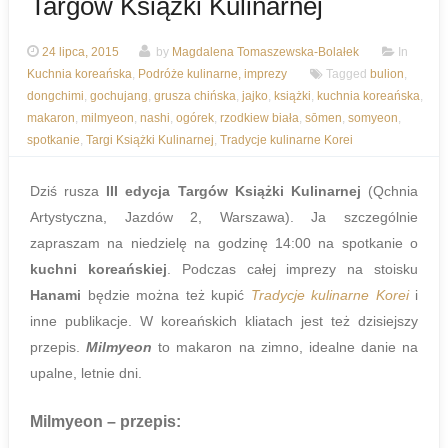
Targów Książki Kulinarnej
24 lipca, 2015
by
Magdalena Tomaszewska-Bolałek
In
Kuchnia koreańska
,
Podróże kulinarne, imprezy
Tagged
bulion
,
dongchimi
,
gochujang
,
grusza chińska
,
jajko
,
książki
,
kuchnia koreańska
,
makaron
,
milmyeon
,
nashi
,
ogórek
,
rzodkiew biała
,
sōmen
,
somyeon
,
spotkanie
,
Targi Książki Kulinarnej
,
Tradycje kulinarne Korei
Dziś rusza
III edycja Targów Książki Kulinarnej
(Qchnia
Artystyczna, Jazdów 2, Warszawa). Ja szczególnie
zapraszam na niedzielę na godzinę 14:00 na spotkanie o
kuchni koreańskiej
. Podczas całej imprezy na stoisku
Hanami
będzie można też kupić
Tradycje kulinarne Korei
i
inne publikacje. W koreańskich kliatach jest też dzisiejszy
przepis.
Milmyeon
to makaron na zimno, idealne danie na
upalne, letnie dni.
Milmyeon
– przepis: