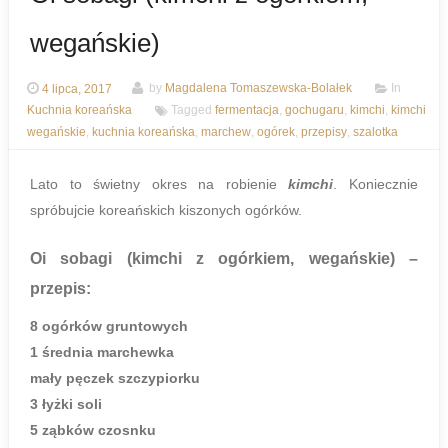
wegańskie)
4 lipca, 2017
by
Magdalena Tomaszewska-Bolałek
In
Kuchnia koreańska
Tagged
fermentacja
,
gochugaru
,
kimchi
,
kimchi
wegańskie
,
kuchnia koreańska
,
marchew
,
ogórek
,
przepisy
,
szalotka
Lato to świetny okres na robienie
kimchi
. Koniecznie
spróbujcie koreańskich kiszonych ogórków.
Oi sobagi (kimchi z ogórkiem, wegańskie)
–
przepis:
8 ogórków gruntowych
1 średnia marchewka
mały pęczek szczypiorku
3 łyżki soli
5 ząbków czosnku