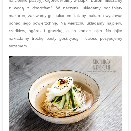
na cienkie plastry). Ogórek kroimy w słupki. Bulion mieszamy
z wodą z
dongchimi
. W naczyniu układamy odciśnięty
makaron, zalewamy go bulionem, tak by makaron wystawał
ponad jego powierzchnię. Na wierzchu układamy najpierw
rzodkiew, ogórek i gruszkę, a na koniec jajko. Na jajko
nakładamy trochę pasty
gochujang
i całość posypujemy
sezamem.