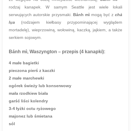
rodzaj kanapek. W samym Seattle jest wiele lokali
serwujących autorskie przysmaki.
Bánh mì
mogą być z
chả
lụa
(rodzajem kiełbasy przypominającej wyglądem
mortadelę), wieprzowiną, wołowiną, kaczką, jajkiem, a także
serkiem sojowym.
Bánh mì, Waszyngton
– przepis (4 kanapki):
4 małe bagietki
pieczona pierś z kaczki
2 małe marchewki
ogórek świeży lub konserwowy
mała rzodkiew biała
garść liści kolendry
3-4 łyżki octu ryżowego
majonez lub śmietana
sól