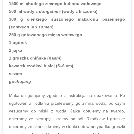
1500 ml chudego zimnego bulionu wołowego
500 ml wody z
dongchimi
(wody z kiszonki)
300 g cienkiego suszonego makaronu pszennego
(
somyeon
lub
sōmen
)
250 g gotowanego mięsa wołowego
1 ogórek
2 jajka
1 gruszka chińska (
nashi
)
kawałek rzodkwi białej (5–6 cm)
sezam
gochujang
Makaron gotujemy zgodnie z instrukcją na opakowaniu. Po
ugotowaniu i odlaniu przelewamy go zimną wodą, po czym
wrzucamy do miski z wodą. Jajka gotujemy na twardo,
obieramy ze skorupy i kroimy na pół. Rzodkiew i gruszkę
obieramy ze skórki i kroimy w słupki (lub w przypadku gruszki