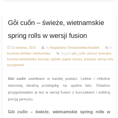
Gỏi cuốn – świeże, wietnamskie
spring rolls w wersji fusion
13 sierpnia, 2015
by
Magdalena Tomaszewska-Bolałek
In
Kuchnia chińska i wietnamska
Tagged
gỏi_cuốn
,
jarmuż
,
kolendra
,
kuchnia wietnamska
,
kurczak
,
ogórek
,
papier ryżowy
,
przepisy
,
spring rolls
,
szczypiorek
Gỏi cuốn
uwielbiam w każdej postaci. Lekkie i chłodne
stanowią idealną przekąskę na upalne lato. Ostatnio
przygotowałam je też w wersji fusion z kurczakiem i solidną
porcją jarmużu.
Gỏi cuốn – świeże, wietnamskie spring rolls w