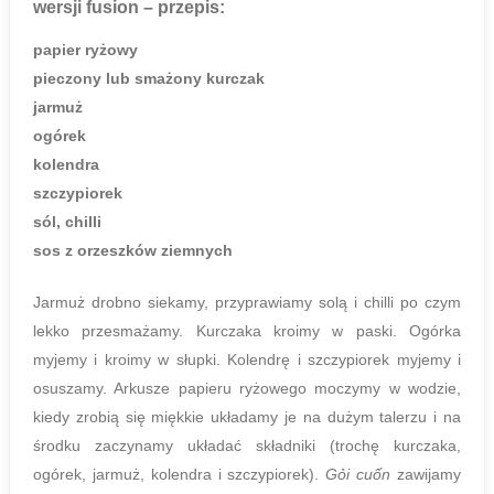
wersji fusion
– przepis:
papier ryżowy
pieczony lub smażony kurczak
jarmuż
ogórek
kolendra
szczypiorek
sól, chilli
sos z orzeszków ziemnych
Jarmuż drobno siekamy, przyprawiamy solą i chilli po czym
lekko przesmażamy. Kurczaka kroimy w paski. Ogórka
myjemy i kroimy w słupki. Kolendrę i szczypiorek myjemy i
osuszamy. Arkusze papieru ryżowego moczymy w wodzie,
kiedy zrobią się miękkie układamy je na dużym talerzu i na
środku zaczynamy układać składniki (trochę kurczaka,
ogórek, jarmuż, kolendra i szczypiorek).
Gỏi cuốn
zawijamy