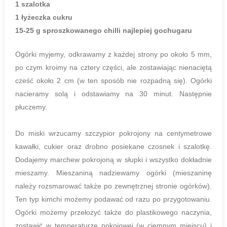
1 szalotka
1 łyżeczka cukru
15-25 g sproszkowanego chilli najlepiej gochugaru
Ogórki myjemy, odkrawamy z każdej strony po około 5 mm,
po czym kroimy na cztery części, ale zostawiając nienaciętą
cześć około 2 cm (w ten sposób nie rozpadną się). Ogórki
nacieramy solą i odstawiamy na 30 minut. Następnie
płuczemy.
Do miski wrzucamy szczypior pokrojony na centymetrowe
kawałki, cukier oraz drobno posiekane czosnek i szalotkę.
Dodajemy marchew pokrojoną w słupki i wszystko dokładnie
mieszamy. Mieszaniną nadziewamy ogórki (mieszaninę
należy rozsmarować także po zewnętrznej stronie ogórków).
Ten typ kimchi możemy podawać od razu po przygotowaniu.
Ogórki możemy przełożyć także do plastikowego naczynia,
zostawić w temperaturze pokojowej (w ciemnym miejscu) i