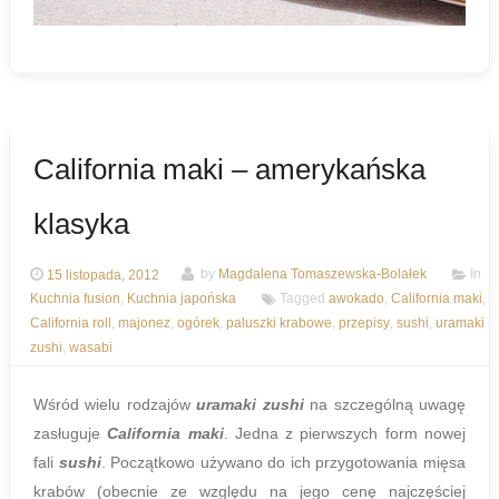
California maki – amerykańska
klasyka
15 listopada, 2012
by
Magdalena Tomaszewska-Bolałek
In
Kuchnia fusion
,
Kuchnia japońska
Tagged
awokado
,
California maki
,
California roll
,
majonez
,
ogórek
,
paluszki krabowe
,
przepisy
,
sushi
,
uramaki
zushi
,
wasabi
Wśród wielu rodzajów
uramaki zushi
na szczególną uwagę
zasługuje
California maki
. Jedna z pierwszych form nowej
fali
sushi
. Początkowo używano do ich przygotowania mięsa
krabów (obecnie ze względu na jego cenę najczęściej