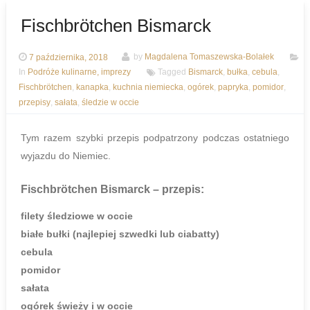
Fischbrötchen Bismarck
7 października, 2018
by
Magdalena Tomaszewska-Bolałek
In
Podróże kulinarne, imprezy
Tagged
Bismarck
,
bułka
,
cebula
,
Fischbrötchen
,
kanapka
,
kuchnia niemiecka
,
ogórek
,
papryka
,
pomidor
,
przepisy
,
sałata
,
śledzie w occie
Tym razem szybki przepis podpatrzony podczas ostatniego
wyjazdu do Niemiec.
Fischbrötchen Bismarck
– przepis:
filety śledziowe w occie
białe bułki (najlepiej szwedki lub ciabatty)
cebula
pomidor
sałata
ogórek świeży i w occie