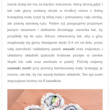
macie (tutaj nie ma za bardzo znaczenia, którą stroną gdyż i
tak całe glony zostaną ukryte w środku) równo z dolną
krawędzią maty (czyli tą bliżej nas) i pokrywamy cały cienką,
ale zwartą warstwą ryżu. Potem ryż posypujemy prażonym
jasnym sezamem i delikatnie dociskając ziarenka tak, by
przykleiły się do ryżu. Arkusz odwracamy tak, aby u góry
znajdowały się glony. Następnie około 3-4 cm od dołu, przez
całą szerokość nakładamy pasek
wasabi
oraz majonezu i
układamy składniki (paluszki krabowe pocięte w cienkie
słupki lub całe oraz awokado w paski). Później zwijamy
uramaki zushi
przy pomocy bambusowej maty ściskając je
mocno, ale tak, by nie wyszły bokiem składniki. Ten typ sushi
zwyczajowo kroimy na 8 kawałków.