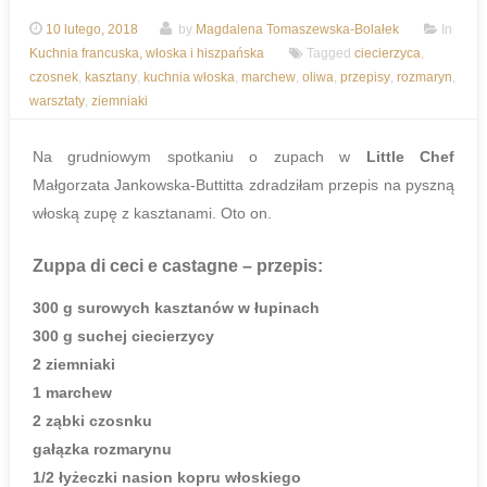
10 lutego, 2018
by
Magdalena Tomaszewska-Bolałek
In
Kuchnia francuska, włoska i hiszpańska
Tagged
ciecierzyca
,
czosnek
,
kasztany
,
kuchnia włoska
,
marchew
,
oliwa
,
przepisy
,
rozmaryn
,
warsztaty
,
ziemniaki
Na grudniowym spotkaniu o zupach w
Little Chef
Małgorzata Jankowska-Buttitta zdradziłam przepis na pyszną
włoską zupę z kasztanami. Oto on.
Zuppa di ceci e castagne
– przepis:
300 g surowych kasztanów w łupinach
300 g suchej ciecierzycy
2 ziemniaki
1 marchew
2 ząbki czosnku
gałązka rozmarynu
1/2 łyżeczki nasion kopru włoskiego