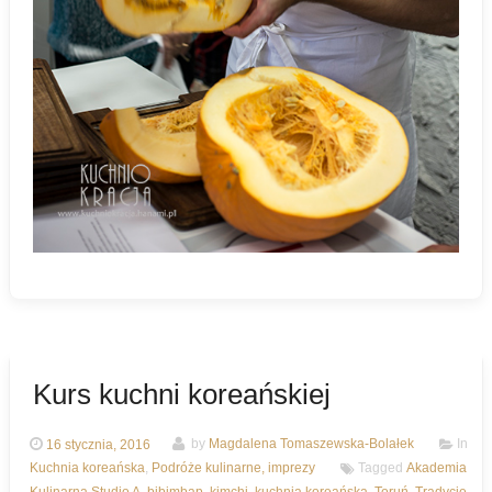
Kurs kuchni koreańskiej
16 stycznia, 2016
by
Magdalena Tomaszewska-Bolałek
In
Kuchnia koreańska
,
Podróże kulinarne, imprezy
Tagged
Akademia