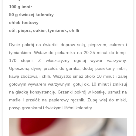
100 g imbir
50 g świeżej kolendry
chleb tostowy
sól, pieprz, cukier, tymianek, chilli
Dynie pokrój na ćwiartki, dopraw solą, pieprzem, cukrem i
tymiankiem. Wstaw do piekarnika na 20-25 minut do temp.
170 stopni. Z włoszczyzny ugotuj wywar warzywny.
Upieczoną dynię przełóż do garnka, dodaj posiekany imbir,
kawę zbożową i chilli. Wszystko smaż około 10 minut i zalej
gotowym wywarem warzywnym, gotuj ok. 10 minut i zmiksuj
na gładką konsystencję. Grzanki pokrój w kostkę, usmaż na
maśle i przełóż na papierowy ręcznik. Zupę wlej do miski,
posyp grzankami i świeżymi liśćmi kolendry.