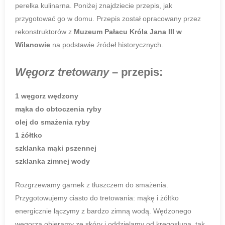
perełka kulinarna. Poniżej znajdziecie przepis, jak
przygotować go w domu. Przepis został opracowany przez
rekonstruktorów z
Muzeum Pałacu Króla Jana III w
Wilanowie
na podstawie źródeł historycznych.
Węgorz tretowany
– przepis:
1 węgorz wędzony
mąka do obtoczenia ryby
olej do smażenia ryby
1 żółtko
szklanka mąki
pszennej
szklanka zimnej wody
Rozgrzewamy garnek z tłuszczem do smażenia.
Przygotowujemy ciasto do tretowania: mąkę i żółtko
energicznie łączymy z bardzo zimną wodą. Wędzonego
węgorza obieramy ze skóry i oddzielamy od kręgosłupa, tak