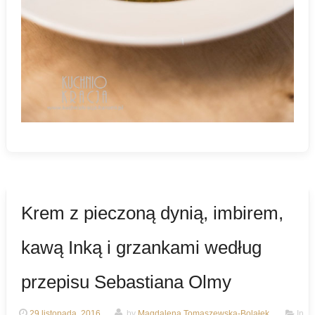
Krem z pieczoną dynią, imbirem,
kawą Inką i grzankami według
przepisu Sebastiana Olmy
29 listopada, 2016
by
Magdalena Tomaszewska-Bolałek
In