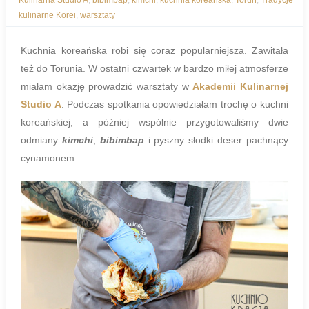
Kulinarna Studio A
,
bibimbap
,
kimchi
,
kuchnia koreańska
,
Toruń
,
Tradycje
kulinarne Korei
,
warsztaty
Kuchnia koreańska robi się coraz popularniejsza. Zawitała
też do Torunia. W ostatni czwartek w bardzo miłej atmosferze
miałam okazję prowadzić warsztaty w
Akademii Kulinarnej
Studio A
. Podczas spotkania opowiedziałam trochę o kuchni
koreańskiej, a później wspólnie przygotowaliśmy dwie
odmiany
kimchi
,
bibimbap
i pyszny słodki deser pachnący
cynamonem.