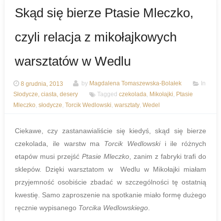
Skąd się bierze Ptasie Mleczko,
czyli relacja z mikołajkowych
warsztatów w Wedlu
8 grudnia, 2013
by
Magdalena Tomaszewska-Bolałek
In
Słodycze, ciasta, desery
Tagged
czekolada
,
Mikołajki
,
Ptasie
Mleczko
,
słodycze
,
Torcik Wedlowski
,
warsztaty
,
Wedel
Ciekawe, czy zastanawialiście się kiedyś, skąd się bierze
czekolada, ile warstw ma
Torcik Wedlowski
i ile różnych
etapów musi przejść
Ptasie Mleczko
, zanim z fabryki trafi do
sklepów. Dzięki warsztatom w Wedlu w Mikołajki miałam
przyjemność osobiście zbadać w szczególności tę ostatnią
kwestię. Samo zaproszenie na spotkanie miało formę dużego
ręcznie wypisanego
Torcika Wedlowskiego
.