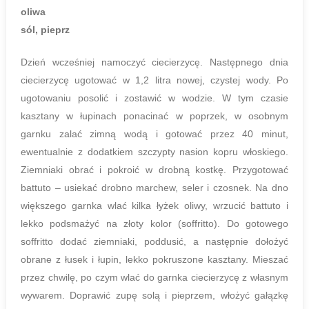
oliwa
sól, pieprz
Dzień wcześniej namoczyć ciecierzycę. Następnego dnia
ciecierzycę ugotować w 1,2 litra nowej, czystej wody. Po
ugotowaniu posolić i zostawić w wodzie. W tym czasie
kasztany w łupinach ponacinać w poprzek, w osobnym
garnku zalać zimną wodą i gotować przez 40 minut,
ewentualnie z dodatkiem szczypty nasion kopru włoskiego.
Ziemniaki obrać i pokroić w drobną kostkę. Przygotować
battuto – usiekać drobno marchew, seler i czosnek. Na dno
większego garnka wlać kilka łyżek oliwy, wrzucić battuto i
lekko podsmażyć na złoty kolor (soffritto). Do gotowego
soffritto dodać ziemniaki, poddusić, a następnie dołożyć
obrane z łusek i łupin, lekko pokruszone kasztany. Mieszać
przez chwilę, po czym wlać do garnka ciecierzycę z własnym
wywarem. Doprawić zupę solą i pieprzem, włożyć gałązkę