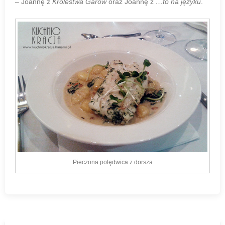
– Joannę z
Królestwa Garów
oraz Joannę z
…to na języku
.
Pieczona polędwica z dorsza