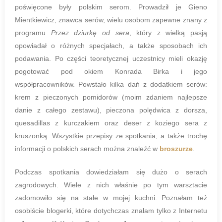
poświęcone były polskim serom. Prowadził je Gieno
Mientkiewicz, znawca serów,
wielu osobom zapewne
znany z
programu
Przez dziurkę od sera
, który z wielką pasją
opowiadał o różnych specjałach, a także sposobach ich
podawania. Po części teoretycznej uczestnicy mieli okazję
pogotować pod okiem Konrada Birka i jego
współpracowników. Powstało kilka dań z
dodatkiem
serów:
krem z pieczonych pomidorów (moim zdaniem najlepsze
danie z całego zestawu), pieczona polędwica z dorsza,
quesadillas z kurczakiem oraz deser z koziego sera z
kruszonką. Wszystkie przepisy ze spotkania, a także trochę
informacji o polskich serach można znaleźć w
broszurze
.
Podczas spotkania dowiedziałam się dużo o serach
zagrodowych. Wiele z nich właśnie po tym warsztacie
zadomowiło się na stałe w mojej kuchni. Poznałam też
osobiście blogerki, które dotychczas znałam tylko z Internetu