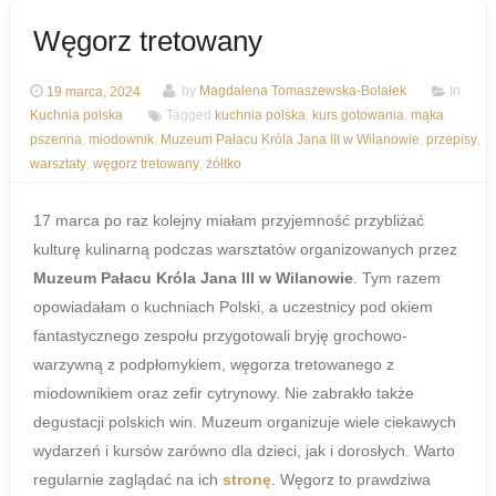
Węgorz tretowany
19 marca, 2024
by
Magdalena Tomaszewska-Bolałek
In
Kuchnia polska
Tagged
kuchnia polska
,
kurs gotowania
,
mąka
pszenna
,
miodownik
,
Muzeum Pałacu Króla Jana III w Wilanowie
,
przepisy
,
warsztaty
,
węgorz tretowany
,
żółtko
17 marca po raz kolejny miałam przyjemność przybliżać
kulturę kulinarną podczas warsztatów organizowanych przez
Muzeum Pałacu Króla Jana III w Wilanowie
. Tym razem
opowiadałam o kuchniach Polski, a uczestnicy pod okiem
fantastycznego zespołu przygotowali bryję grochowo-
warzywną z podpłomykiem, węgorza tretowanego z
miodownikiem oraz zefir cytrynowy. Nie zabrakło także
degustacji polskich win. Muzeum organizuje wiele ciekawych
wydarzeń i kursów zarówno dla dzieci, jak i dorosłych. Warto
regularnie zaglądać na ich
stronę
. Węgorz to prawdziwa