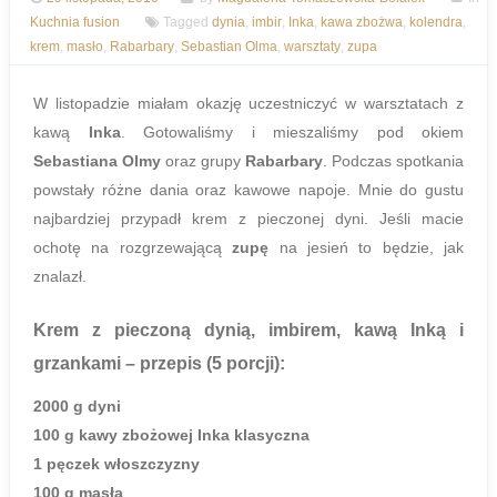
Kuchnia fusion
Tagged
dynia
,
imbir
,
Inka
,
kawa zbożwa
,
kolendra
,
krem
,
masło
,
Rabarbary
,
Sebastian Olma
,
warsztaty
,
zupa
W listopadzie miałam okazję uczestniczyć w warsztatach z
kawą
Inka
. Gotowaliśmy i mieszaliśmy pod okiem
Sebastiana Olmy
oraz grupy
Rabarbary
. Podczas spotkania
powstały różne dania oraz kawowe napoje. Mnie do gustu
najbardziej przypadł krem z pieczonej dyni. Jeśli macie
ochotę na rozgrzewającą
zupę
na jesień to będzie, jak
znalazł.
Krem z pieczoną dynią, imbirem, kawą Inką i
grzankami
– przepis (5 porcji):
2000 g dyni
100 g kawy zbożowej Inka klasyczna
1 pęczek włoszczyzny
100 g masła