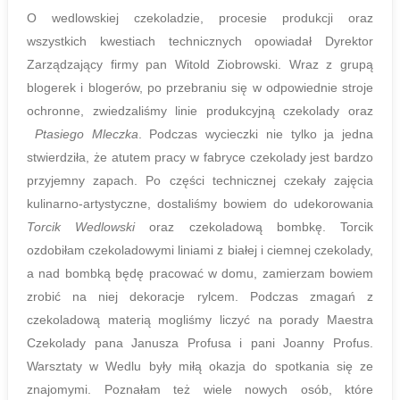
O wedlowskiej czekoladzie, procesie produkcji oraz
wszystkich kwestiach technicznych opowiadał Dyrektor
Zarządzający firmy pan Witold Ziobrowski. Wraz z grupą
blogerek i blogerów, po przebraniu się w odpowiednie stroje
ochronne, zwiedzaliśmy linie produkcyjną czekolady oraz
Ptasiego Mleczka
. Podczas wycieczki nie tylko ja jedna
stwierdziła, że atutem pracy w fabryce czekolady jest bardzo
przyjemny zapach. Po części technicznej czekały zajęcia
kulinarno-artystyczne, dostaliśmy bowiem do udekorowania
Torcik Wedlowski
oraz czekoladową bombkę. Torcik
ozdobiłam czekoladowymi liniami z białej i ciemnej czekolady,
a nad bombką będę pracować w domu, zamierzam bowiem
zrobić na niej dekoracje rylcem. Podczas zmagań z
czekoladową materią mogliśmy liczyć na porady
Maestra
Czekolady pana Janusza Profusa i pani Joanny Profus.
Warsztaty w Wedlu były miłą okazja do spotkania się ze
znajomymi.
Poznałam
też wiele nowych osób, które