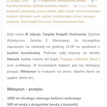
24 lipca, 2015
by
Magdalena Tomaszewska-Bolałek
In
Kuchnia koreańska
,
Podróże kulinarne, imprezy
Tagged
bulion
,
dongchimi
,
gochujang
,
grusza chińska
,
jajko
,
książki
,
kuchnia koreańska
,
makaron
,
milmyeon
,
nashi
,
ogórek
,
rzodkiew biała
,
sōmen
,
somyeon
,
spotkanie
,
Targi Książki Kulinarnej
,
Tradycje kulinarne Korei
Dziś rusza
III edycja Targów Książki Kulinarnej
(Qchnia
Artystyczna, Jazdów 2, Warszawa). Ja szczególnie
zapraszam na niedzielę na godzinę 14:00 na spotkanie o
kuchni koreańskiej
. Podczas całej imprezy na stoisku
Hanami
będzie można też kupić
Tradycje kulinarne Korei
i
inne publikacje. W koreańskich kliatach jest też dzisiejszy
przepis.
Milmyeon
to makaron na zimno, idealne danie na
upalne, letnie dni.
Milmyeon
– przepis:
1500 ml chudego zimnego bulionu wołowego
500 ml wody z
dongchimi
(wody z kiszonki)