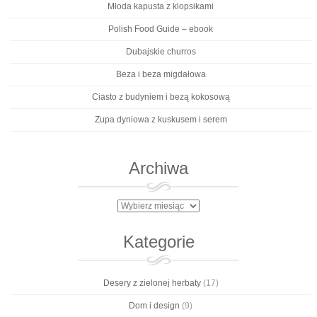
Młoda kapusta z klopsikami
Polish Food Guide – ebook
Dubajskie churros
Beza i beza migdałowa
Ciasto z budyniem i bezą kokosową
Zupa dyniowa z kuskusem i serem
Archiwa
Archiwa
Kategorie
Desery z zielonej herbaty
(17)
Dom i design
(9)