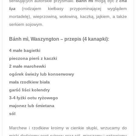
serwujących autorskie przysmaki.
Bánh mì
mogą być z
chả
lụa
(rodzajem kiełbasy przypominającej wyglądem
mortadelę), wieprzowiną, wołowiną, kaczką, jajkiem, a także
serkiem sojowym.
Bánh mì, Waszyngton
– przepis (4 kanapki):
4 małe bagietki
pieczona pierś z kaczki
2 małe marchewki
ogórek świeży lub konserwowy
mała rzodkiew biała
garść liści kolendry
3-4 łyżki octu ryżowego
majonez lub śmietana
sól
Marchew i rzodkiew kroimy w cienkie słupki, wrzucamy do
miski dodajemy ocet ryżowy oraz sól, mieszamy i wstawiamy