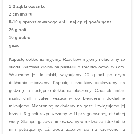
1-2 ząbki czosnku
2 cm imbiru
5-10 g sproszkowanego chilli najlepiej
gochugaru
26 g soli
10 g cukru
gaza
Kapustę dokładnie myjemy. Rzodkiew myjemy i obieramy ze
skórki. Warzywa kroimy na plasterki o średnicy około 3×3 cm.
Wrzucamy je do miski, wsypujemy 20 g soli po czym
dokładnie mieszamy. Kapustę i rzodkiew odstawiamy na
godzinę, a następnie dokładnie płuczemy. Czosnek, imbir,
nashi, chilli i cukier wrzucamy do blendera i dokładnie
miksujemy. Mieszaninę nakładamy na gazę i związujemy jej
brzegi. 6 g soli rozpuszczamy w 1l przegotowanej, chłodnej
wody. Stempel gazowy umieszczamy w roztworze i dokładnie
nim potrząsamy, aż woda zabarwi się na czerwono, a