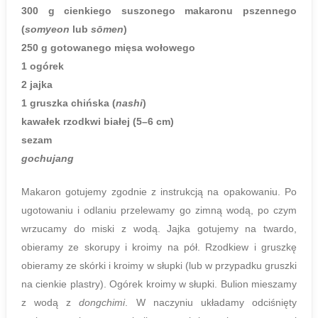
300 g cienkiego suszonego makaronu pszennego
(
somyeon
lub
sōmen
)
250 g gotowanego mięsa wołowego
1 ogórek
2 jajka
1 gruszka chińska (
nashi
)
kawałek rzodkwi białej (5–6 cm)
sezam
gochujang
Makaron gotujemy zgodnie z instrukcją na opakowaniu. Po
ugotowaniu i odlaniu przelewamy go zimną wodą, po czym
wrzucamy do miski z wodą. Jajka gotujemy na twardo,
obieramy ze skorupy i kroimy na pół. Rzodkiew i gruszkę
obieramy ze skórki i kroimy w słupki (lub w przypadku gruszki
na cienkie plastry). Ogórek kroimy w słupki. Bulion mieszamy
z wodą z
dongchimi
. W naczyniu układamy odciśnięty