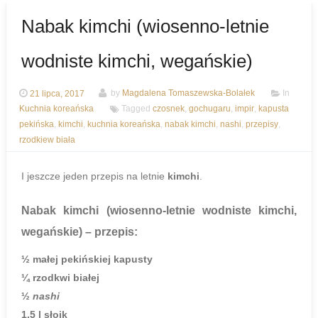
Nabak kimchi (wiosenno-letnie
wodniste kimchi, wegańskie)
21 lipca, 2017
by
Magdalena Tomaszewska-Bolałek
In
Kuchnia koreańska
Tagged
czosnek
,
gochugaru
,
impir
,
kapusta
pekińska
,
kimchi
,
kuchnia koreańska
,
nabak kimchi
,
nashi
,
przepisy
,
rzodkiew biała
I jeszcze jeden przepis na letnie
kimchi
.
Nabak kimchi (wiosenno-letnie wodniste kimchi,
wegańskie)
– przepis:
½ małej pekińskiej kapusty
¼ rzodkwi białej
½
nashi
1,5 l słoik