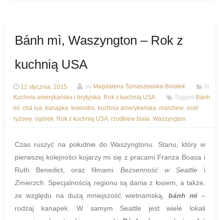
Bánh mì, Waszyngton – Rok z
kuchnią USA
12 stycznia, 2015
by
Magdalena Tomaszewska-Bolałek
In
Kuchnia amerykańska i brytyjska
,
Rok z kuchnią USA
Tagged
Bánh
mì
,
chả lụa
,
kanapka
,
kolendra
,
kuchnia amerykańska
,
marchew
,
ocet
ryżowy
,
ogórek
,
Rok z kuchnią USA
,
rzodkiew biała
,
Waszyngton
Czas ruszyć na południe do Waszyngtonu. Stanu, który w
pierwszej kolejności kojarzy mi się z pracami Franza Boasa i
Ruth Benedict, oraz filmami
Bezsenność w Seattle
i
Zmierzch
. Specjalnością regionu są dania z łosiem, a także,
ze względu na dużą mniejszość wietnamską,
bánh mì
–
rodzaj kanapek. W samym Seattle jest wiele lokali