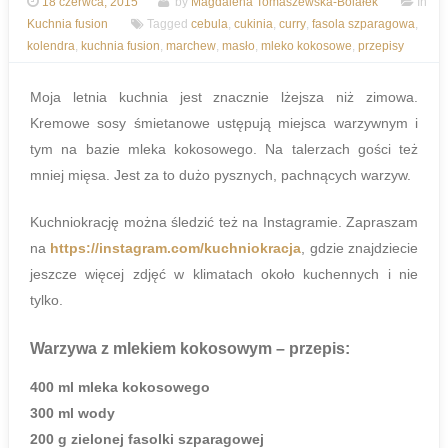
18 czerwca, 2015
by
Magdalena Tomaszewska-Bolałek
In
Kuchnia fusion
Tagged
cebula
,
cukinia
,
curry
,
fasola szparagowa
,
kolendra
,
kuchnia fusion
,
marchew
,
masło
,
mleko kokosowe
,
przepisy
Moja letnia kuchnia jest znacznie lżejsza niż zimowa.
Kremowe sosy śmietanowe ustępują miejsca warzywnym i
tym na bazie mleka kokosowego. Na talerzach gości też
mniej mięsa. Jest za to dużo pysznych, pachnących warzyw.
Kuchniokrację można śledzić też na Instagramie. Zapraszam
na
https://instagram.com/kuchniokracja
, gdzie znajdziecie
jeszcze więcej zdjęć w klimatach około kuchennych i nie
tylko.
Warzywa z mlekiem kokosowym
– przepis:
400 ml mleka kokosowego
300 ml wody
200 g zielonej fasolki szparagowej