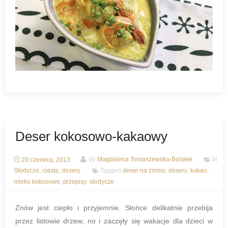
Deser kokosowo-kakaowy
29 czerwca, 2013
by
Magdalena Tomaszewska-Bolałek
In
Słodycze, ciasta, desery
Tagged
deser na zimno
,
desery
,
kakao
,
mleko kokosowe
,
przepisy
,
słodycze
Znów jest ciepło i przyjemnie. Słońce delikatnie przebija
przez listowie drzew, no i zaczęły się wakacje dla dzieci w