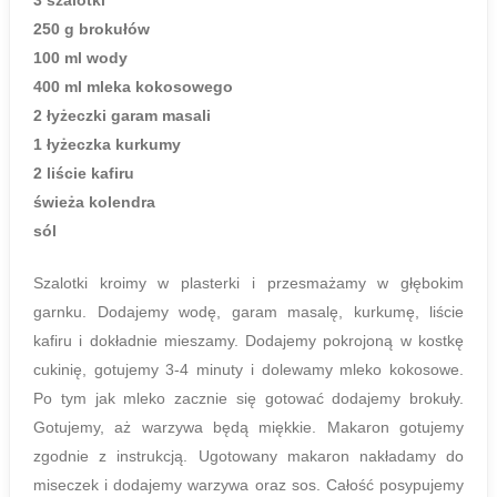
3 szalotki
250 g brokułów
100 ml wody
400 ml mleka kokosowego
2 łyżeczki garam masali
1 łyżeczka kurkumy
2 liście kafiru
świeża kolendra
sól
Szalotki kroimy w plasterki i przesmażamy w głębokim
garnku. Dodajemy wodę, garam masalę, kurkumę, liście
kafiru i dokładnie mieszamy. Dodajemy pokrojoną w kostkę
cukinię, gotujemy 3-4 minuty i dolewamy mleko kokosowe.
Po tym jak mleko zacznie się gotować dodajemy brokuły.
Gotujemy, aż warzywa będą miękkie. Makaron gotujemy
zgodnie z instrukcją. Ugotowany makaron nakładamy do
miseczek i dodajemy warzywa oraz sos. Całość posypujemy