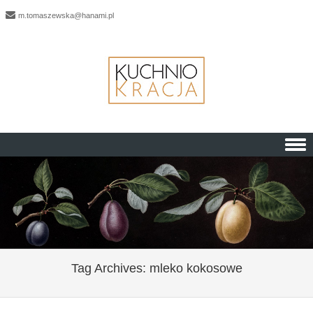
m.tomaszewska@hanami.pl
Skip to content
Tag Archives:
mleko kokosowe