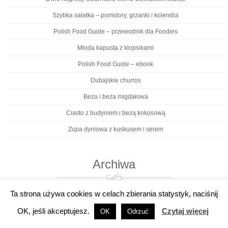
Szybka sałatka – pomidory, grzanki i kolendra
Polish Food Guide – przewodnik dla Foodies
Młoda kapusta z klopsikami
Polish Food Guide – ebook
Dubajskie churros
Beza i beza migdałowa
Ciasto z budyniem i bezą kokosową
Zupa dyniowa z kuskusem i serem
Archiwa
Archiwa
Ta strona używa cookies w celach zbierania statystyk, naciśnij
OK, jeśli akceptujesz.
Czytaj więcej
OK
Odrzuć
Kategorie