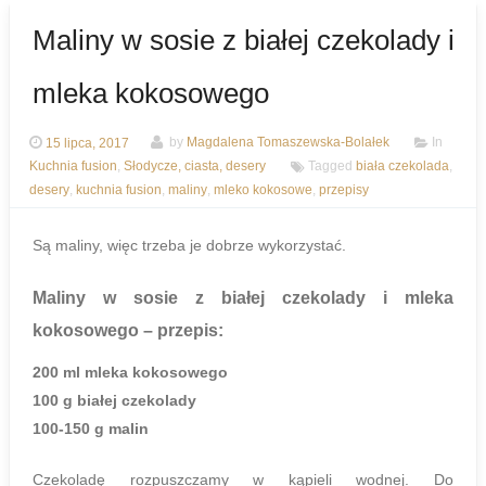
Maliny w sosie z białej czekolady i
mleka kokosowego
15 lipca, 2017
by
Magdalena Tomaszewska-Bolałek
In
Kuchnia fusion
,
Słodycze, ciasta, desery
Tagged
biała czekolada
,
desery
,
kuchnia fusion
,
maliny
,
mleko kokosowe
,
przepisy
Są maliny, więc trzeba je dobrze wykorzystać.
Maliny w sosie z białej czekolady i mleka
kokosowego
– przepis:
200 ml mleka kokosowego
100 g białej czekolady
100-150 g malin
Czekoladę rozpuszczamy w kąpieli wodnej. Do