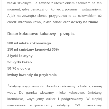
wieku szkolnym. Ja zawsze z utęsknieniem czekałam na ten
moment, gdyż oznaczał on koniec z porannym wstawaniem.
A jak na zewnątrz słońce przygrzewa to za człowiekiem aż
chodzi mrożona kawa, lekkie sałatki oraz
desery na zimno
.
Deser kokosowo-kakaowy
– przepis:
500 ml mleka kokosowego
150 ml śmietany kremówki 30%
2 łyżki żelatyny
2-3 łyżki kakao
50-70 g cukru
kwiaty lawendy do przybrania
Żelatynę wsypujemy do filiżanki i zalewamy odrobiną zimnej
wody. Do garnka wlewamy mleko kokosowe, śmietanę
kremówkę, wsypujemy cukier i podgrzewamy. W ciepłej
mieszaninie rozpuszczamy żelatynę. 2/3 mieszaniny