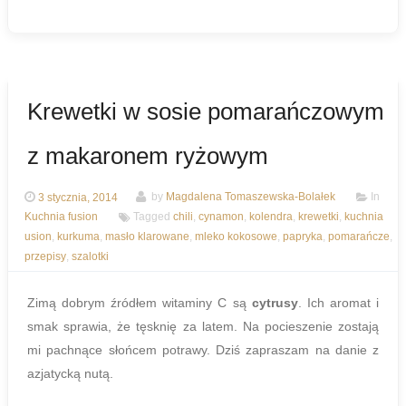
Krewetki w sosie pomarańczowym
z makaronem ryżowym
3 stycznia, 2014
by
Magdalena Tomaszewska-Bolałek
In
Kuchnia fusion
Tagged
chili
,
cynamon
,
kolendra
,
krewetki
,
kuchnia
usion
,
kurkuma
,
masło klarowane
,
mleko kokosowe
,
papryka
,
pomarańcze
,
przepisy
,
szalotki
Zimą dobrym źródłem witaminy C są
cytrusy
. Ich aromat i
smak sprawia, że tęsknię za latem. Na pocieszenie zostają
mi pachnące słońcem potrawy. Dziś zapraszam na danie z
azjatycką nutą.