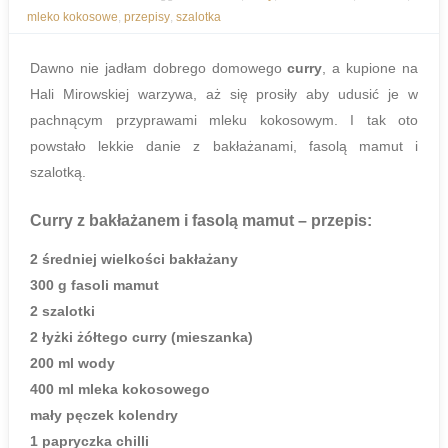
mleko kokosowe
,
przepisy
,
szalotka
Dawno nie jadłam dobrego domowego
curry
, a kupione na
Hali Mirowskiej warzywa, aż się prosiły aby udusić je w
pachnącym przyprawami mleku kokosowym. I tak oto
powstało lekkie danie z bakłażanami, fasolą mamut i
szalotką.
Curry z bakłażanem i fasolą mamut
– przepis:
2 średniej wielkości bakłażany
300 g fasoli mamut
2 szalotki
2 łyżki żółtego curry (mieszanka)
200 ml wody
400 ml mleka kokosowego
mały pęczek kolendry
1 papryczka chilli