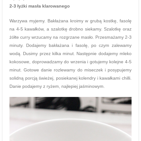
2-3 łyżki masła klarowanego
Warzywa myjemy. Bakłażana kroimy w grubą kostkę, fasolę
na 4-5 kawałków, a szalotkę drobno siekamy. Szalotkę oraz
żółte curry wrzucamy na rozgrzane masło. Przesmażamy 2-3
minuty. Dodajemy bakłażana i fasolę, po czym zalewamy
wodą. Dusimy przez kilka minut. Następnie dodajemy mleko
kokosowe, doprowadzamy do wrzenia i gotujemy kolejne 4-5
minut. Gotowe danie rozlewamy do miseczek i posypujemy
solidną porcją świeżej, posiekanej kolendry i kawałkami chilli.
Danie podajemy z ryżem, najlepiej jaśminowym.