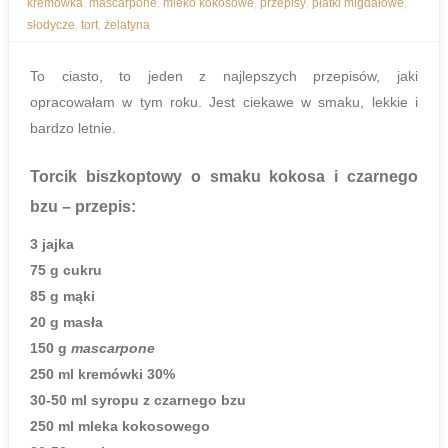
kremówka
,
mascarpone
,
mleko kokosowe
,
przepisy
,
płatki migdałowe
,
słodycze
,
tort
,
żelatyna
To ciasto, to jeden z najlepszych przepisów, jaki
opracowałam w tym roku. Jest ciekawe w smaku, lekkie i
bardzo letnie.
Torcik biszkoptowy o smaku kokosa i czarnego
bzu
– przepis:
3 jajka
75 g cukru
85 g mąki
20 g masła
150 g
mascarpone
250 ml kremówki 30%
30-50 ml syropu z czarnego bzu
250 ml mleka kokosowego