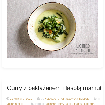
Curry z bakłażanem i fasolą mamut
21 kwietnia, 2015
by
Magdalena Tomaszewska-Bolałek
In
Kuchnia fusion
Tagged
bakłażan
,
curry
,
fasola mamut
,
kolendra
,