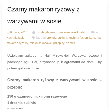
Czarny makaron ryżowy z
warzywami w sosie
6 maja, 2016
by
Magdalena Tomaszewska-Bolałek
In
Kuchnia fusion
Tagged
brokuły
,
cukinia
,
kuchnia fusion
,
kurkuma
,
makaron ryżowy
,
mleko kokosowe
,
przepisy
,
szlotka
Uwielbiam zakupy na Hali Mirowskiej. Warzywa, owoce i
pachnące pęki ziół, przynoszę je kilogramami do domu, by
potem gotować i piec.
Czarny makaron ryżowy z warzywami w sosie
–
przepis:
250 g czarnego makaronu ryżowego
1 średnia cukinia