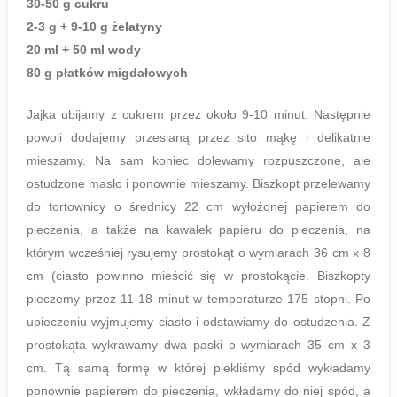
30-50 g cukru
2-3 g + 9-10 g żelatyny
20 ml + 50 ml wody
80 g płatków migdałowych
Jajka ubijamy z cukrem przez około 9-10 minut. Następnie
powoli dodajemy przesianą przez sito mąkę i delikatnie
mieszamy. Na sam koniec dolewamy rozpuszczone, ale
ostudzone masło i ponownie mieszamy. Biszkopt przelewamy
do tortownicy o średnicy 22 cm wyłożonej papierem do
pieczenia, a także na kawałek papieru do pieczenia, na
którym wcześniej rysujemy prostokąt o wymiarach 36 cm x 8
cm (ciasto powinno mieścić się w prostokącie. Biszkopty
pieczemy przez 11-18 minut w temperaturze 175 stopni. Po
upieczeniu wyjmujemy ciasto i odstawiamy do ostudzenia. Z
prostokąta wykrawamy dwa paski o wymiarach 35 cm x 3
cm. Tą samą formę w której piekliśmy spód wykładamy
ponownie papierem do pieczenia, wkładamy do niej spód, a