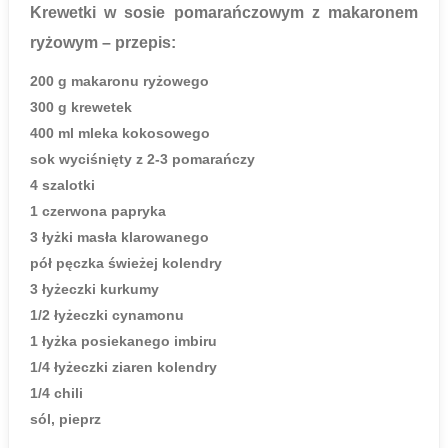
Krewetki w sosie pomarańczowym z makaronem
ryżowym
– przepis:
200 g makaronu ryżowego
300 g krewetek
400 ml mleka kokosowego
sok wyciśnięty z 2-3 pomarańczy
4 szalotki
1 czerwona papryka
3 łyżki masła klarowanego
pół pęczka świeżej kolendry
3 łyżeczki kurkumy
1/2 łyżeczki cynamonu
1 łyżka posiekanego imbiru
1/4 łyżeczki ziaren kolendry
1/4 chili
sól, pieprz