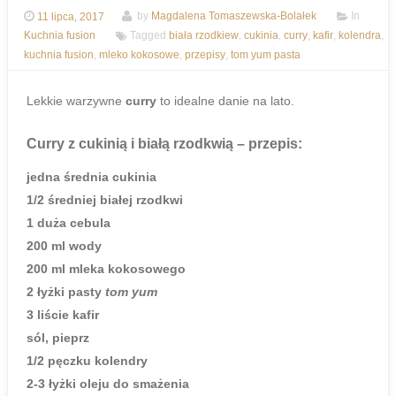
11 lipca, 2017
by
Magdalena Tomaszewska-Bolałek
In
Kuchnia fusion
Tagged
biała rzodkiew
,
cukinia
,
curry
,
kafir
,
kolendra
,
kuchnia fusion
,
mleko kokosowe
,
przepisy
,
tom yum pasta
Lekkie warzywne
curry
to idealne danie na lato.
Curry z cukinią i białą rzodkwią
– przepis:
jedna średnia cukinia
1/2 średniej białej rzodkwi
1 duża cebula
200 ml wody
200 ml mleka kokosowego
2 łyżki pasty
tom yum
3 liście kafir
sól, pieprz
1/2 pęczku kolendry
2-3 łyżki oleju do smażenia