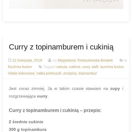
Curry z topinamburem i cukinią
22 listopada, 2019
by
Magdalena Tomaszewska-Bolałek
In
Kuchnia fusion
Tagged
cebula
,
cukinia
,
curry
,
kafir
,
kuchnia fusion
,
mleko kokosowe
,
natka pietruszki
,
przepisy
,
topinambur
Jest coraz zimniej. Ja w takim czasie stawiam na
zupy
i
rozgrzewające
curry
.
Curry z topinamburem i cukinią
– przepis:
2 średnie cukinie
300 g topinambura