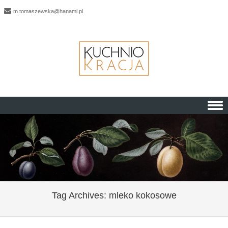
m.tomaszewska@hanami.pl
Skip to content
Tag Archives:
mleko kokosowe