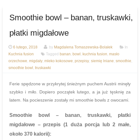
Smoothie bowl – banan, truskawki,
płatki migdałowe
6 lutego, 2018
by
Magdalena Tomaszewska-Bolałek
In
Kuchnia fusion
Tagged
banan
,
bowl
,
kuchnia fusion
,
masło
orzechowe
,
migdały
,
mleko kokosowe
,
przepisy
,
siemię lniane
,
smoothie
,
smoothie bowl
,
truskawki
Ferie spędzone w przykrytej śnieżnym puchem Austrii minęły
szybko i miło. Dopiero początek lutego, a ja już tęsknię za
latem. Na pocieszenie zostały mi smoothie bowls z owocami.
Smoothie bowl – banan, truskawki, płatki
migdałowe
– przepis (1 duża porcja lub 2 małe,
około 370 kalorii):