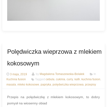
Polędwiczka wieprzowa z mlekiem
kokosowym
3 maja, 2019
by
Magdalena Tomaszewska-Bolałek
In
Kuchnia fusion
Tagged
cebula
,
cukinia
,
curry
,
kafir
,
kuchnia fusion
,
masala
,
mleko kokosowe
,
papryka
,
polędwiczka wieprzowa
,
przepisy
Przepis na polędwiczkę z mlekiem kokosowym, to dobry
pomysł na wiosenny obiad