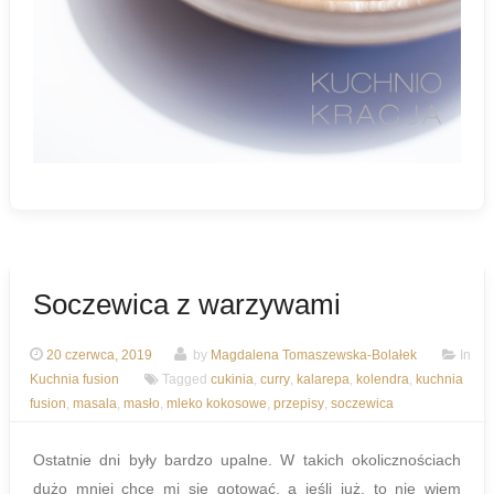
Soczewica z warzywami
20 czerwca, 2019
by
Magdalena Tomaszewska-Bolałek
In
Kuchnia fusion
Tagged
cukinia
,
curry
,
kalarepa
,
kolendra
,
kuchnia
fusion
,
masala
,
masło
,
mleko kokosowe
,
przepisy
,
soczewica
Ostatnie dni były bardzo upalne. W takich okolicznościach
dużo mniej chce mi się gotować, a jeśli już, to nie wiem