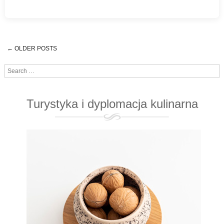
←
OLDER POSTS
Post navigation
Search
Turystyka i dyplomacja kulinarna