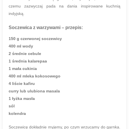
czemu zazwyczaj pada na dania inspirowane kuchnią
indyjską.
Soczewica z warzywami
– przepis:
150 g czerwonej soczewicy
400 ml wody
2 średnie cebule
1 średnia kalarepaa
1 mała cukinia
400 ml mleka kokosowego
4 liście kafiru
curry lub ulubiona masala
1 łyżka masła
sól
kolendra
Soczewicę dokładnie myjemy, po czym wrzucamy do garnka.