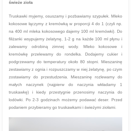
świeże zioła
Truskawki myjemy, osuszamy i pozbawiamy szypułek. Mleko
kokosowe łączymy z kremówką w proporcji 4 do 1 (czyli np.
na 400 ml mleka kokosowego dajemy 100 ml kremówki). Do
filiżanki wsypujemy żelatynę, 1-2 g na każde 100 ml płynu i
zalewamy odrobiną zimnej wody. Mleko kokosowe i
kremówkę przelewamy do rondelka. Dodajemy cukier i
podgrzewamy do temperatury około 80 stopni. Mieszaninę
zestawiamy z ognia i rozpuszczamy w niej żelatynę, po czym
zostawiamy do przestudzenia. Mieszaninę rozlewamy do
małych naczynek (najpierw do naczynia wkładamy 1
truskawkę) i kiedy przestygnie przenosimy naczynia do
lodówki. Po 2-3 godzinach możemy podawać deser. Przed
podaniem przybieramy go truskawkami i świeżymi ziołami.