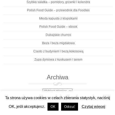
Szybka sałatka – pomidory, grzanki i kolendra
Polish Food Guide – przewodnik dla Foodies
Młoda kapusta z klopsikami
Polish Food Guide – ebook
Dubajskie churros
Beza i beza migdałowa
Ciasto z budyniem i bezą kokosową
Zupa dyniowa z kuskusem i serem
Archiwa
Archiwa
Ta strona używa cookies w celach zbierania statystyk, naciśnij
Kategorie
OK, jeśli akceptujesz.
Czytaj więcej
OK
Odrzuć