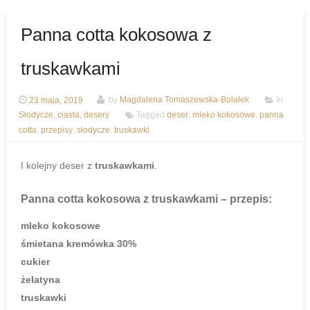
Panna cotta kokosowa z
truskawkami
23 maja, 2019
by
Magdalena Tomaszewska-Bolałek
In
Słodycze, ciasta, desery
Tagged
deser
,
mleko kokosowe
,
panna
cotta
,
przepisy
,
słodycze
,
truskawki
I kolejny deser z
truskawkami
.
Panna cotta kokosowa z truskawkami
– przepis:
mleko kokosowe
śmietana kremówka 30%
cukier
żelatyna
truskawki