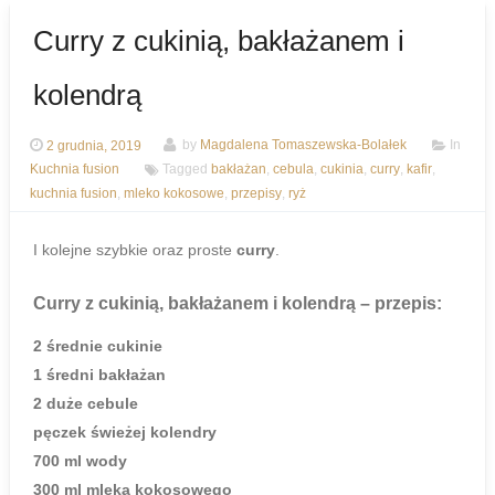
Curry z cukinią, bakłażanem i
kolendrą
2 grudnia, 2019
by
Magdalena Tomaszewska-Bolałek
In
Kuchnia fusion
Tagged
bakłażan
,
cebula
,
cukinia
,
curry
,
kafir
,
kuchnia fusion
,
mleko kokosowe
,
przepisy
,
ryż
I kolejne szybkie oraz proste
curry
.
Curry z cukinią, bakłażanem i kolendrą
– przepis:
2 średnie cukinie
1 średni bakłażan
2 duże cebule
pęczek świeżej kolendry
700 ml wody
300 ml mleka kokosowego