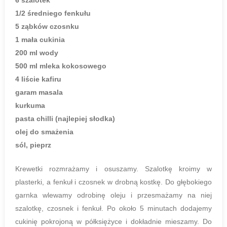
6 szalotek
1/2 średniego fenkułu
5 ząbków czosnku
1 mała cukinia
200 ml wody
500 ml mleka kokosowego
4 liście kafiru
garam masala
kurkuma
pasta chilli (najlepiej słodka)
olej do smażenia
sól, pieprz
Krewetki rozmrażamy i osuszamy. Szalotkę kroimy w
plasterki, a fenkuł i czosnek w drobną kostkę. Do głębokiego
garnka wlewamy odrobinę oleju i przesmażamy na niej
szalotkę, czosnek i fenkuł. Po około 5 minutach dodajemy
cukinię pokrojoną w półksiężyce i dokładnie mieszamy. Do