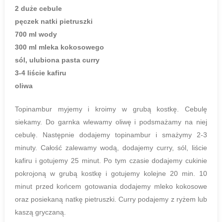
2 duże cebule
pęczek natki pietruszki
700 ml wody
300 ml mleka kokosowego
sól, ulubiona pasta curry
3-4 liście kafiru
oliwa
Topinambur myjemy i kroimy w grubą kostkę. Cebulę
siekamy. Do garnka wlewamy oliwę i podsmażamy na niej
cebulę. Następnie dodajemy topinambur i smażymy 2-3
minuty. Całość zalewamy wodą, dodajemy curry, sól, liście
kafiru i gotujemy 25 minut. Po tym czasie dodajemy cukinie
pokrojoną w grubą kostkę i gotujemy kolejne 20 min. 10
minut przed końcem gotowania dodajemy mleko kokosowe
oraz posiekaną natkę pietruszki. Curry podajemy z ryżem lub
kaszą gryczaną.