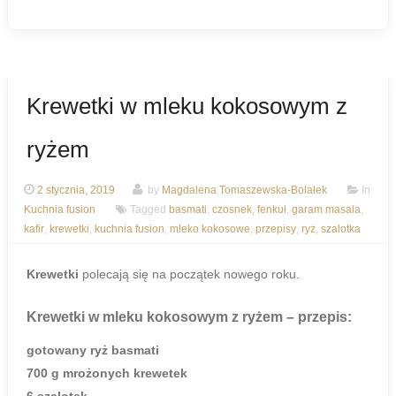
Krewetki w mleku kokosowym z
ryżem
2 stycznia, 2019
by
Magdalena Tomaszewska-Bolałek
In
Kuchnia fusion
Tagged
basmati
,
czosnek
,
fenkuł
,
garam masala
,
kafir
,
krewetki
,
kuchnia fusion
,
mleko kokosowe
,
przepisy
,
ryż
,
szalotka
Krewetki
polecają się na początek nowego roku.
Krewetki w mleku kokosowym z ryżem
– przepis:
gotowany ryż basmati
700 g mrożonych krewetek