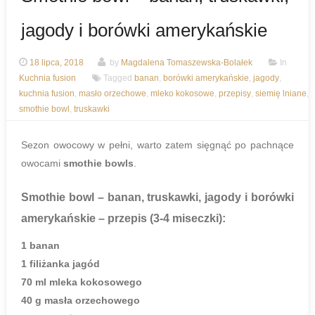
jagody i borówki amerykańskie
18 lipca, 2018
by
Magdalena Tomaszewska-Bolałek
In
Kuchnia fusion
Tagged
banan
,
borówki amerykańskie
,
jagody
,
kuchnia fusion
,
masło orzechowe
,
mleko kokosowe
,
przepisy
,
siemię lniane
,
smothie bowl
,
truskawki
Sezon owocowy w pełni, warto zatem sięgnąć po pachnące
owocami
smothie bowls
.
Smothie bowl – banan, truskawki, jagody i borówki
amerykańskie
– przepis (3-4 miseczki):
1 banan
1 filiżanka jagód
70 ml mleka kokosowego
40 g masła orzechowego