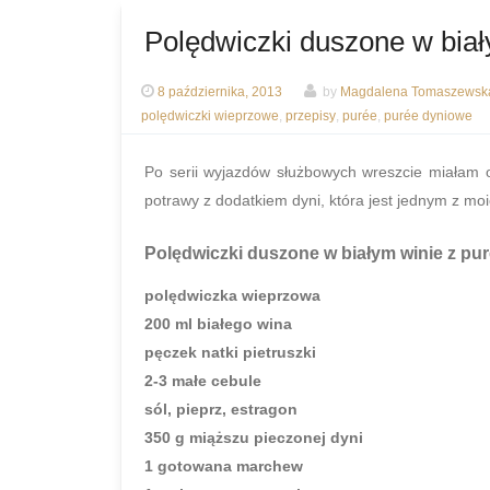
Polędwiczki duszone w bia
8 października, 2013
by
Magdalena Tomaszewska
polędwiczki wieprzowe
,
przepisy
,
purée
,
purée dyniowe
Po serii wyjazdów służbowych wreszcie miałam o
potrawy z dodatkiem dyni, która jest jednym z mo
Polędwiczki duszone w białym winie z p
polędwiczka wieprzowa
200 ml białego wina
pęczek natki pietruszki
2-3 małe cebule
sól, pieprz, estragon
350 g miąższu pieczonej dyni
1 gotowana marchew