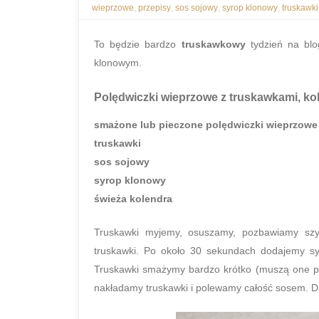
wieprzowe
,
przepisy
,
sos sojowy
,
syrop klonowy
,
truskawki
To będzie bardzo
truskawkowy
tydzień na blo
klonowym.
Polędwiczki wieprzowe z truskawkami, k
smażone lub pieczone polędwiczki wieprzowe
truskawki
sos sojowy
syrop klonowy
świeża kolendra
Truskawki myjemy, osuszamy, pozbawiamy szyp
truskawki. Po około 30 sekundach dodajemy s
Truskawki smażymy bardzo krótko (muszą one puś
nakładamy truskawki i polewamy całość sosem. D