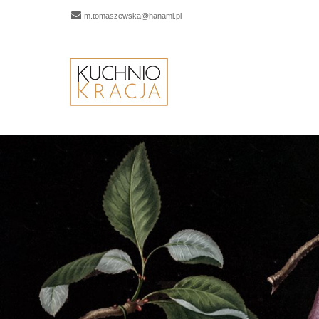
m.tomaszewska@hanami.pl
Men
SKIP 