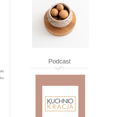
Podcast
wki
kko