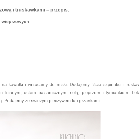
rzową i truskawkami
– przepis:
k wieprzowych
na kawałki i wrzucamy do miski. Dodajemy liście szpinaku i truska
em lnianym, octem balsamicznym, solą, pieprzem i tymiankiem. Le
ą. Podajemy ze świeżym pieczywem lub grzankami.