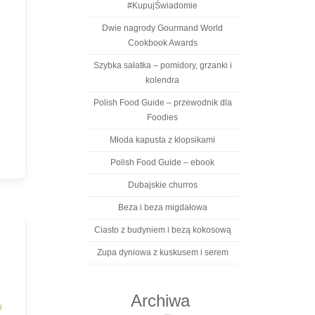
#KupujŚwiadomie
Dwie nagrody Gourmand World
Cookbook Awards
Szybka sałatka – pomidory, grzanki i
kolendra
Polish Food Guide – przewodnik dla
Foodies
Młoda kapusta z klopsikami
Polish Food Guide – ebook
Dubajskie churros
Beza i beza migdałowa
Ciasto z budyniem i bezą kokosową
Zupa dyniowa z kuskusem i serem
Archiwa
i