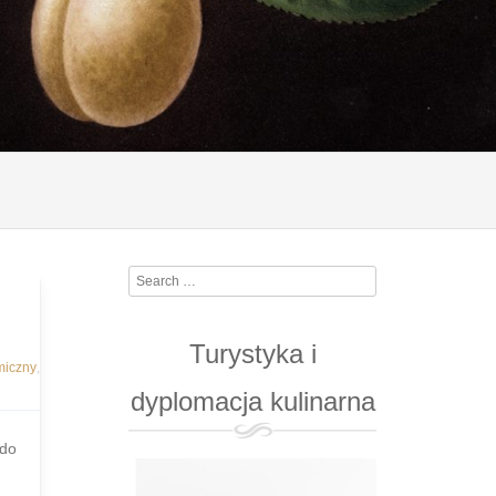
Search
Turystyka i
miczny
,
dyplomacja kulinarna
 do