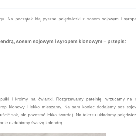
gu. Na początek idą pyszne polędwiczki z sosem sojowym i syro
olendrą, sosem sojowym i syropem klonowym
– przepis:
ułki i kroimy na ćwiartki. Rozgrzewamy patelnię, wrzucamy na 
yrop klonowy i lekko mieszamy. Na sam koniec dodajemy sos sojo
cić sok, ale pozostać lekko twarde). Na talerzu układamy polędwicz
anie ozdabiamy świeżą kolendrą.