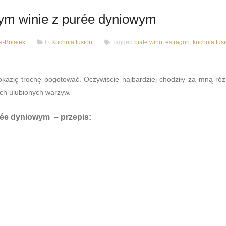
łym winie z purée dyniowym
-Bolałek
In
Kuchnia fusion
Tagged
białe wino
,
estragon
,
kuchnia fus
kazję trochę pogotować. Oczywiście najbardziej chodziły za mną ró
ich ulubionych warzyw.
urée dyniowym
– przepis: