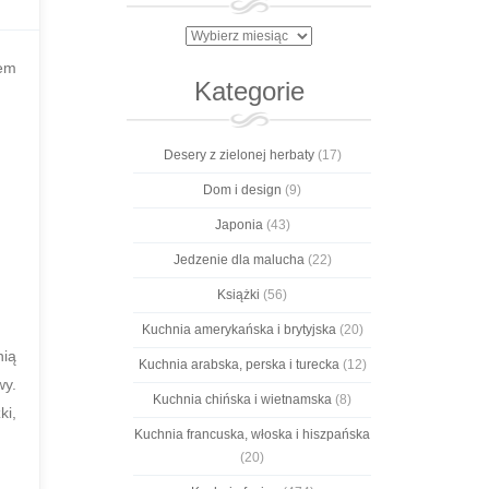
Archiwa
pem
Kategorie
Desery z zielonej herbaty
(17)
Dom i design
(9)
Japonia
(43)
Jedzenie dla malucha
(22)
Książki
(56)
Kuchnia amerykańska i brytyjska
(20)
nią
Kuchnia arabska, perska i turecka
(12)
wy.
Kuchnia chińska i wietnamska
(8)
ki,
Kuchnia francuska, włoska i hiszpańska
(20)