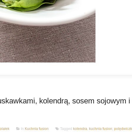
ruskawkami, kolendrą, sosem sojowym i
lałek
In
Kuchnia fusion
Tagged
kolendra
,
kuchnia fusion
,
polędwiczk