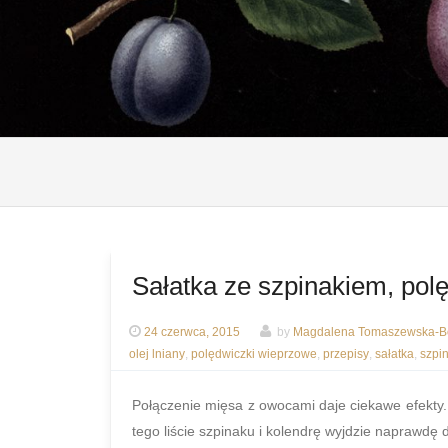
Sałatka ze szpinakiem, pol
24 czerwca, 2015
by
Magdalena Tomaszewska-Bo
olej lniany
,
polędwiczki wieprzowe
,
przepisy
,
sałatka
,
szpi
Połączenie mięsa z owocami daje ciekawe efekty.
tego liście szpinaku i kolendrę wyjdzie naprawdę 