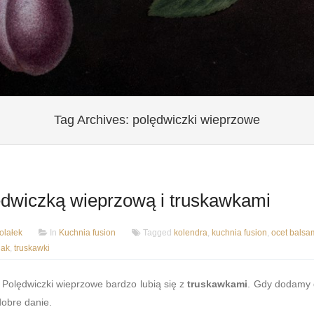
Tag Archives:
polędwiczki wieprzowe
ędwiczką wieprzową i truskawkami
lałek
In
Kuchnia fusion
Tagged
kolendra
,
kuchnia fusion
,
ocet balsa
nak
,
truskawki
 Polędwiczki wieprzowe bardzo lubią się z
truskawkami
. Gdy dodamy
dobre danie.