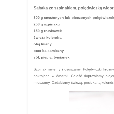
Sałatka ze szpinakiem, polędwiczką wiep
300 g smażonych lub pieczonych polędwicze
250 g szpinaku
150 g truskawek
świeża kolendra
olej lniany
ocet balsamiczny
sól, pieprz, tymianek
Szpinak myjemy i osuszamy. Polędwiczki kroimy 
pokrojone w ćwiartki. Całość doprawiamy olej
mieszamy. Ozdabiamy świeżą, posiekaną kolendr